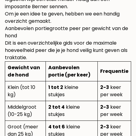
imposante Berner sennen.
Om je een idee te geven, hebben we een handig
overzicht gemaakt.
Aanbevolen portiegrootte peer per gewicht van de
hond
Dit is een overzichtelijke gids voor de maximale
hoeveelheid peer die je je hond veilig kunt geven als
traktatie.
Gewicht van
Aanbevolen
Frequentie
de hond
portie (per keer)
Klein (tot 10
1 tot 2
kleine
2-3
keer
kg)
stukjes
per week
Middelgroot
2 tot 4
kleine
2-3
keer
(10-25 kg)
stukjes
per week
Groot (meer
4 tot 6
kleine
2-3
keer
dan 25 kg)
stukjes
per week