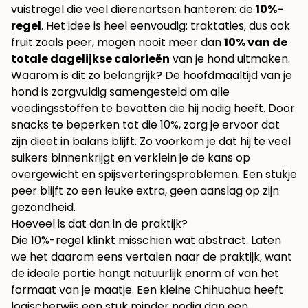
vuistregel die veel dierenartsen hanteren: de
10%-
regel
. Het idee is heel eenvoudig: traktaties, dus ook
fruit zoals peer, mogen nooit meer dan
10% van de
totale dagelijkse calorieën
van je hond uitmaken.
Waarom is dit zo belangrijk? De hoofdmaaltijd van je
hond is zorgvuldig samengesteld om alle
voedingsstoffen te bevatten die hij nodig heeft. Door
snacks te beperken tot die 10%, zorg je ervoor dat
zijn dieet in balans blijft. Zo voorkom je dat hij te veel
suikers binnenkrijgt en verklein je de kans op
overgewicht en spijsverteringsproblemen. Een stukje
peer blijft zo een leuke extra, geen aanslag op zijn
gezondheid.
Hoeveel is dat dan in de praktijk?
Die 10%-regel klinkt misschien wat abstract. Laten
we het daarom eens vertalen naar de praktijk, want
de ideale portie hangt natuurlijk enorm af van het
formaat van je maatje. Een kleine Chihuahua heeft
logischerwijs een stuk minder nodig dan een