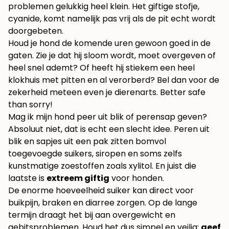
problemen gelukkig heel klein. Het giftige stofje,
cyanide, komt namelijk pas vrij als de pit echt wordt
doorgebeten.
Houd je hond de komende uren gewoon goed in de
gaten. Zie je dat hij sloom wordt, moet overgeven of
heel snel ademt? Of heeft hij stiekem een heel
klokhuis met pitten en al verorberd? Bel dan voor de
zekerheid meteen even je dierenarts. Better safe
than sorry!
Mag ik mijn hond peer uit blik of perensap geven?
Absoluut niet, dat is echt een slecht idee. Peren uit
blik en sapjes uit een pak zitten bomvol
toegevoegde suikers, siropen en soms zelfs
kunstmatige zoestoffen zoals xylitol. En juist die
laatste is
extreem giftig
voor honden.
De enorme hoeveelheid suiker kan direct voor
buikpijn, braken en diarree zorgen. Op de lange
termijn draagt het bij aan overgewicht en
gebitsproblemen. Houd het dus simpel en veilig:
geef