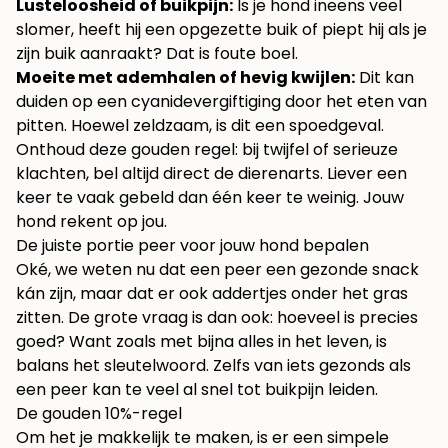
Lusteloosheid of buikpijn:
Is je hond ineens veel
slomer, heeft hij een opgezette buik of piept hij als je
zijn buik aanraakt? Dat is foute boel.
Moeite met ademhalen of hevig kwijlen:
Dit kan
duiden op een cyanidevergiftiging door het eten van
pitten. Hoewel zeldzaam, is dit een spoedgeval.
Onthoud deze gouden regel: bij twijfel of serieuze
klachten, bel altijd direct de dierenarts. Liever een
keer te vaak gebeld dan één keer te weinig. Jouw
hond rekent op jou.
De juiste portie peer voor jouw hond bepalen
Oké, we weten nu dat een peer een gezonde snack
kán zijn, maar dat er ook addertjes onder het gras
zitten. De grote vraag is dan ook: hoeveel is precies
goed? Want zoals met bijna alles in het leven, is
balans het sleutelwoord. Zelfs van iets gezonds als
een peer kan te veel al snel tot buikpijn leiden.
De gouden 10%-regel
Om het je makkelijk te maken, is er een simpele