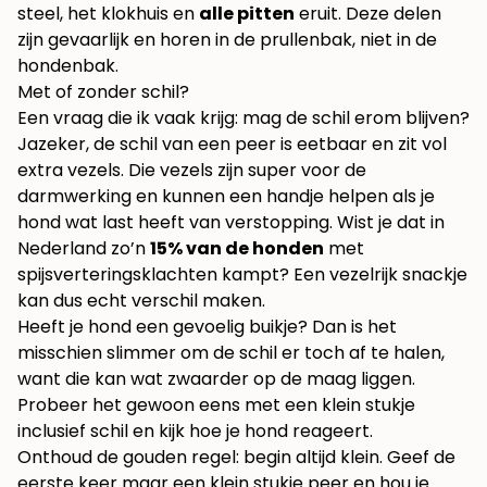
steel, het klokhuis en
alle pitten
eruit. Deze delen
zijn gevaarlijk en horen in de prullenbak, niet in de
hondenbak.
Met of zonder schil?
Een vraag die ik vaak krijg: mag de schil erom blijven?
Jazeker, de schil van een peer is eetbaar en zit vol
extra vezels. Die vezels zijn super voor de
darmwerking en kunnen een handje helpen als je
hond wat last heeft van verstopping. Wist je dat in
Nederland zo’n
15% van de honden
met
spijsverteringsklachten kampt? Een vezelrijk snackje
kan dus echt verschil maken.
Heeft je hond een gevoelig buikje? Dan is het
misschien slimmer om de schil er toch af te halen,
want die kan wat zwaarder op de maag liggen.
Probeer het gewoon eens met een klein stukje
inclusief schil en kijk hoe je hond reageert.
Onthoud de gouden regel: begin altijd klein. Geef de
eerste keer maar een klein stukje peer en hou je