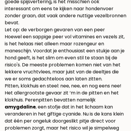
goede spijsvertering, is het misschien ook
interessant om eens te kijken naar
hondenvoer
zonder graan
, dat vaak andere nuttige vezelbronnen
bevat.
Let op: de verborgen gevaren van een peer
Hoewel een sappige peer vol vitamines en vezels zit,
is het helaas niet alleen maar rozengeur en
maneschijn. Voordat je enthousiast een stukje aan je
hond geeft, is het slim om even stil te staan bij de
risico's. De meeste problemen komen niet van het
lekkere vruchtvlees, maar juist van de deeltjes die
we er soms gedachteloos aan laten zitten.
Pitten, klokhuis en steel: nee, nee, en nog eens nee!
Het allergrootste gevaar zit ‘m in de pitten en het
klokhuis. Perenpitten bevatten namelijk
amygdaline
, een stofje dat in het lichaam kan
veranderen in het giftige cyanide. Nu is de kans klein
dat één per ongeluk doorgeslikt pitje direct voor
problemen zorgt, maar het risico wil je simpelweg