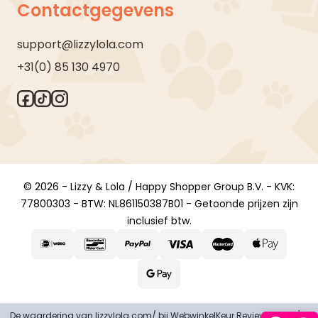
Contactgegevens
support@lizzylola.com
+31(0) 85 130 4970
© 2026 - Lizzy & Lola / Happy Shopper Group B.V. - KVK:
77800303 - BTW: NL861150387B01 - Getoonde prijzen zijn
inclusief btw.
De waardering van lizzylola.com/ bij
WebwinkelKeur Reviews
is 8.9/10