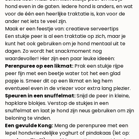
hond even in de gaten. Iedere hond is anders, en wat
voor de één een heerlijke traktatie is, kan voor de
ander net iets te veel zijn.
Maak er een feestje van: creatieve serveertips
Een stukje peer is al een traktatie op zich, maar je
kunt het ook gebruiken om je hond mentaal uit te
dagen. Zo wordt het snackmoment nog
waardevoller! Hier zijn een paar leuke ideeën:
Perenpuree op een likmat:
Prak een stukje rijpe
peer fijn met een beetje water tot het een glad
papje is. Smeer dit op een likmat en leg hem
eventueel even in de vriezer voor extra lang plezier.
Speuren in een snuffelmat:
Snijd de peer in kleine,
hapklare blokjes. Verstop de stukjes in een
snuffelmat en laat je hond zijn neus gebruiken om zijn
beloning te vinden.
Een gevulde Kong:
Meng de perenpuree met een
lepel hondvriendelijke yoghurt of pindakaas (let op: