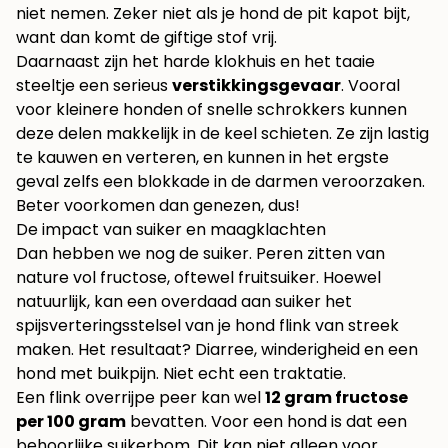
niet nemen. Zeker niet als je hond de pit kapot bijt,
want dan komt de giftige stof vrij.
Daarnaast zijn het harde klokhuis en het taaie
steeltje een serieus
verstikkingsgevaar
. Vooral
voor kleinere honden of snelle schrokkers kunnen
deze delen makkelijk in de keel schieten. Ze zijn lastig
te kauwen en verteren, en kunnen in het ergste
geval zelfs een blokkade in de darmen veroorzaken.
Beter voorkomen dan genezen, dus!
De impact van suiker en maagklachten
Dan hebben we nog de suiker. Peren zitten van
nature vol fructose, oftewel fruitsuiker. Hoewel
natuurlijk, kan een overdaad aan suiker het
spijsverteringsstelsel van je hond flink van streek
maken. Het resultaat? Diarree, winderigheid en een
hond met buikpijn. Niet echt een traktatie.
Een flink overrijpe peer kan wel
12 gram fructose
per 100 gram
bevatten. Voor een hond is dat een
behoorlijke suikerbom. Dit kan niet alleen voor