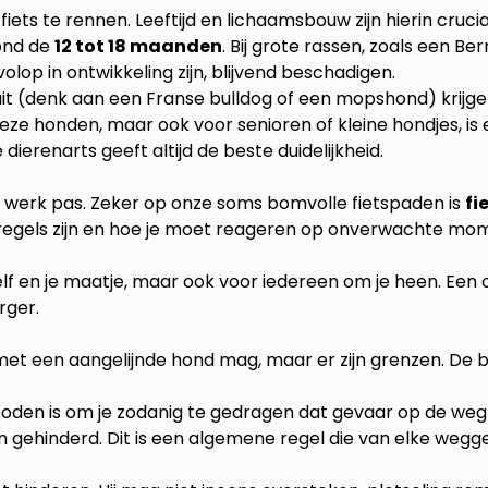
ets te rennen. Leeftijd en lichaamsbouw zijn hierin crucia
rond de
12 tot 18 maanden
. Bij grote rassen, zoals een B
lop in ontwikkeling zijn, blijvend beschadigen.
nuit (denk aan een Franse bulldog of een mopshond) krijg
eze honden, maar ook voor senioren of kleine hondjes, is
 dierenarts geeft altijd de beste duidelijkheid.
te werk pas. Zeker op onze soms bomvolle fietspaden is
fi
egels zijn en hoe je moet reageren op onverwachte mome
zelf en je maatje, maar ook voor iedereen om je heen. Een
rger.
n met een aangelijnde hond mag, maar er zijn grenzen. De b
boden is om je zodanig te gedragen dat gevaar op de weg
ehinderd. Dit is een algemene regel die van elke weggebr