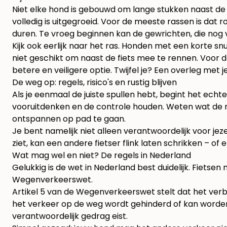
Niet elke hond is gebouwd om lange stukken naast de fi
volledig is uitgegroeid. Voor de meeste rassen is dat 
duren. Te vroeg beginnen kan de gewrichten, die nog vo
Kijk ook eerlijk naar het ras. Honden met een korte s
niet geschikt om naast de fiets mee te rennen. Voor d
betere en veiligere optie. Twijfel je? Een overleg met je
De weg op: regels, risico's en rustig blijven
Als je eenmaal de juiste spullen hebt, begint het ech
vooruitdenken en de controle houden. Weten wat de r
ontspannen op pad te gaan.
Je bent namelijk niet alleen verantwoordelijk voor je
ziet, kan een andere fietser flink laten schrikken – of e
Wat mag wel en niet? De regels in Nederland
Gelukkig is de wet in Nederland best duidelijk. Fietse
Wegenverkeerswet.
Artikel 5 van de Wegenverkeerswet stelt dat het ver
het verkeer op de weg wordt gehinderd of kan worden g
verantwoordelijk gedrag eist.