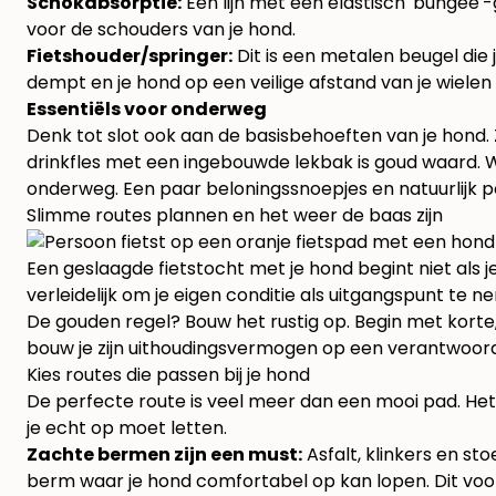
Schokabsorptie:
Een lijn met een elastisch 'bungee'
voor de schouders van je hond.
Fietshouder/springer:
Dit is een metalen beugel die j
dempt en je hond op een veilige afstand van je wielen hou
Essentiëls voor onderweg
Denk tot slot ook aan de basisbehoeften van je hond. Z
drinkfles met een ingebouwde lekbak is goud waard. Wil
onderweg
. Een paar beloningssnoepjes en natuurlijk
Slimme routes plannen en het weer de baas zijn
Een geslaagde fietstocht met je hond begint niet als je 
verleidelijk om je eigen conditie als uitgangspunt te 
De gouden regel? Bouw het rustig op. Begin met korte,
bouw je zijn uithoudingsvermogen op een verantwoorde
Kies routes die passen bij je hond
De perfecte route is veel meer dan een mooi pad. Het ga
je echt op moet letten.
Zachte bermen zijn een must:
Asfalt, klinkers en st
berm waar je hond comfortabel op kan lopen. Dit voork