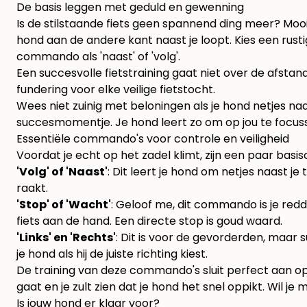
De basis leggen met geduld en gewenning
Is de stilstaande fiets geen spannend ding meer? Mooi,
hond aan de andere kant naast je loopt. Kies een rusti
commando als 'naast' of 'volg'.
Een succesvolle fietstraining gaat niet over de afstand
fundering voor elke veilige fietstocht.
Wees niet zuinig met beloningen als je hond netjes naas
succesmomentje. Je hond leert zo om op jou te focussen,
Essentiële commando's voor controle en veiligheid
Voordat je echt op het zadel klimt, zijn een paar basi
'Volg' of 'Naast'
: Dit leert je hond om netjes naast je 
raakt.
'Stop' of 'Wacht'
: Geloof me, dit commando is je red
fiets aan de hand. Een directe stop is goud waard.
'Links' en 'Rechts'
: Dit is voor de gevorderden, maar 
je hond als hij de juiste richting kiest.
De training van deze commando's sluit perfect aan op 
gaat en je zult zien dat je hond het snel oppikt. Wil j
Is jouw hond er klaar voor?