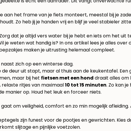
-gedeelte is echt een aanrader. Dit vangt onverwachte ru
e aan het frame van je fiets monteert, meestal bij je zade
dt. Zo heb jij je handen vrij en blijf je veel stabieler zitte
org dat je altijd vers water bij je hebt en iets om het ui
 je weten wat handig is? In ons artikel lees je alles ove
 poepzakjes maken je uitrusting helemaal compleet.
de deur uit stapt, maar al thuis aan de keukentafel. Een go
nemen, maar bij het
fietsen met een hond
draait alles om 
 relaxte ritjes van maximaal
10 tot 15 minuten
. Zo kan j
 manier op. Houd het leuk en forceer niets.
at om veiligheid, comfort en zo min mogelijk afleiding. Al
oeptegels zijn funest voor de pootjes en gewrichten. Kies 
omt slijtage en pijnlijke voetzolen.