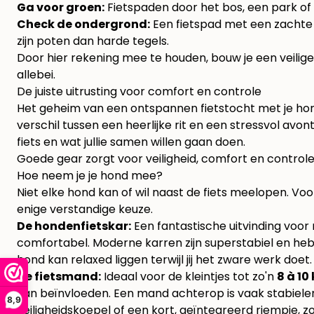
Ga voor groen:
Fietspaden door het bos, een park of 
Check de ondergrond:
Een fietspad met een zachte gr
zijn poten dan harde tegels.
Door hier rekening mee te houden, bouw je een veilige
allebei.
De juiste uitrusting voor comfort en controle
Het geheim van een ontspannen fietstocht met je hond
verschil tussen een heerlijke rit en een stressvol avon
fiets en wat jullie samen willen gaan doen.
Goede gear zorgt voor veiligheid, comfort en controle.
Hoe neem je je hond mee?
Niet elke hond kan of wil naast de fiets meelopen. Vo
enige verstandige keuze.
De hondenfietskar:
Een fantastische uitvinding voor 
comfortabel. Moderne karren zijn superstabiel en he
hond kan relaxed liggen terwijl jij het zware werk doet.
De fietsmand:
Ideaal voor de kleintjes tot zo'n
8 à 10
kan beïnvloeden. Een mand achterop is vaak stabieler 
8,9
veiligheidskoepel of een kort, geïntegreerd riempje, z