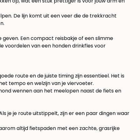
kken op, wat een stuk prettiger is voor jouw arm en
lpen. De lijn komt uit een veer die de trekkracht
n.
t te geven. Een compact reisbakje of een slimme
r de voordelen van een
honden drinkfles voor
ede route en de juiste timing zijn essentieel. Het is
het tempo en welzijn van je viervoeter.
e hond wennen aan het meelopen naast de fiets en
s je je route uitstippelt, zijn er een paar dingen waar
daarom altijd fietspaden met een zachte, grasrijke