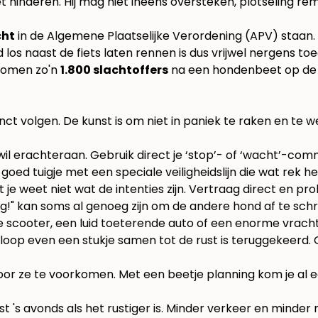
 hinderen. Hij mag niet ineens oversteken, plotseling r
cht
in de Algemene Plaatselijke Verordening (APV) staan
nd los naast de fiets laten rennen is dus vrijwel nergens toeg
s komen zo'n
1.800 slachtoffers
na een hondenbeet op de S
inct volgen. De kunst is om niet in paniek te raken en te 
wil erachteraan. Gebruik direct je ‘stop’- of ‘wacht’-co
oed tuigje met een speciale veiligheidslijn die wat rek hee
t je weet niet wat de intenties zijn. Vertraag direct en p
eg!" kan soms al genoeg zijn om de andere hond af te schr
scooter, een luid toeterende auto of een enorme vracht
oop even een stukje samen tot de rust is teruggekeerd. G
r ze te voorkomen. Met een beetje planning kom je al ee
st 's avonds als het rustiger is. Minder verkeer en minde