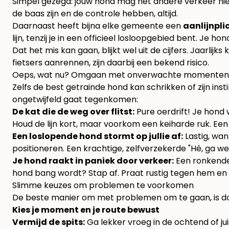
Simpel gezegd: jouw hond mag het andere verkeer niet
de baas zijn en de controle hebben, altijd.
Daarnaast heeft bijna elke gemeente een
aanlijnpli
lijn, tenzij je in een officieel losloopgebied bent. Je ho
Dat het mis kan gaan, blijkt wel uit de cijfers. Jaarlijk
fietsers aanrennen, zijn daarbij een bekend risico.
Oeps, wat nu? Omgaan met onverwachte momenten
Zelfs de best getrainde hond kan schrikken of zijn inst
ongetwijfeld gaat tegenkomen:
De kat die de weg over flitst:
Pure oerdrift! Je hond 
Houd de lijn kort, maar voorkom een keiharde ruk. Een g
Een loslopende hond stormt op jullie af:
Lastig, wan
positioneren. Een krachtige, zelfverzekerde "Hé, ga w
Je hond raakt in paniek door verkeer:
Een ronkende 
hond bang wordt? Stap af. Praat rustig tegen hem en l
Slimme keuzes om problemen te voorkomen
De beste manier om met problemen om te gaan, is doo
Kies je moment en je route bewust
Vermijd de spits:
Ga lekker vroeg in de ochtend of jui