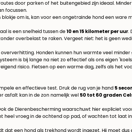
 routes door parken of het buitengebied zijn ideaal. Min
kan focussen.
n blokje om is, kan voor een ongetrainde hond een ware ma
eaal is een snelheid tussen de
10 en 15 kilometer per uur
.
nder overbelast te raken. Vergeet niet: het is geen weds
is oververhitting. Honden kunnen hun warmte veel minder g
steem is bij lange na niet zo effectief als ons eigen 'koel
eigend risico. Fietsen op een warme dag, zelfs als het voo
impele en effectieve test. Druk de rug van je hand
5 seco
r asfalt kan in de zon namelijk wel
50 tot 60 graden Cel
ok de Dierenbescherming waarschuwt hier expliciet voor: 
heel vroeg in de ochtend op pad, of wachten tot laat in 
dt dat een hond als trekhond wordt ingezet. Hij moet du