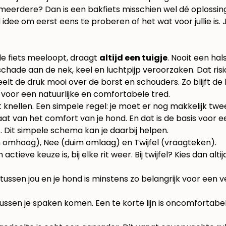
meerdere? Dan is een bakfiets misschien wel dé oplossing
 idee om eerst eens te proberen of het wat voor jullie is
t de fiets meeloopt, draagt
altijd een tuigje
. Nooit een ha
hade aan de nek, keel en luchtpijp veroorzaken. Dat risi
elt de druk mooi over de borst en schouders. Zo blijft de 
s voor een natuurlijke en comfortabele tred.
 knellen. Een simpele regel: je moet er nog makkelijk twe
at van het comfort van je hond. En dat is de basis voor een
is. Dit simpele schema kan je daarbij helpen.
tieve keuze is, bij elke rit weer. Bij twijfel? Kies dan altij
tussen jou en je hond is minstens zo belangrijk voor een vei
an tussen je spaken komen. Een te korte lijn is oncomfortabel