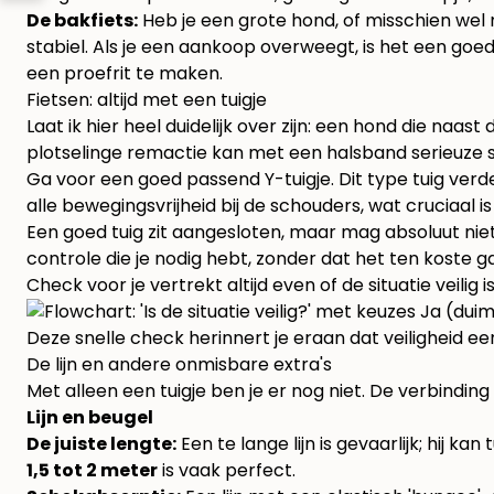
De bakfiets:
Heb je een grote hond, of misschien wel 
stabiel. Als je een aankoop overweegt, is het een goed
een proefrit te maken.
Fietsen: altijd met een tuigje
Laat ik hier heel duidelijk over zijn: een hond die naas
plotselinge remactie kan met een halsband serieuze sc
Ga voor een goed passend Y-tuigje. Dit type tuig verde
alle bewegingsvrijheid bij de schouders, wat cruciaal i
Een goed tuig zit aangesloten, maar mag absoluut niet
controle die je nodig hebt, zonder dat het ten koste ga
Check voor je vertrekt altijd even of de situatie veilig 
Deze snelle check herinnert je eraan dat veiligheid een ac
De lijn en andere onmisbare extra's
Met alleen een tuigje ben je er nog niet. De verbinding 
Lijn en beugel
De juiste lengte:
Een te lange lijn is gevaarlijk; hij k
1,5 tot 2 meter
is vaak perfect.