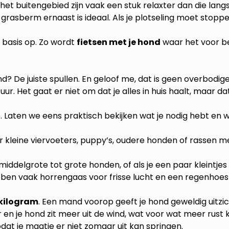
het buitengebied zijn vaak een stuk relaxter dan die lang
asberm ernaast is ideaal. Als je plotseling moet stoppen 
 basis op. Zo wordt
fietsen met je hond
waar het voor bed
? De juiste spullen. En geloof me, dat is geen overbodi
tuur. Het gaat er niet om dat je alles in huis haalt, maar d
 Laten we eens praktisch bekijken wat je nodig hebt en welk
or kleine viervoeters, puppy’s, oudere honden of rassen 
middelgrote tot grote honden, of als je een paar kleintje
bben vaak horrengaas voor frisse lucht en een regenhoes
 kilogram
. Een mand voorop geeft je hond geweldig uitzi
en je hond zit meer uit de wind, wat voor wat meer rust 
odat je maatje er niet zomaar uit kan springen.