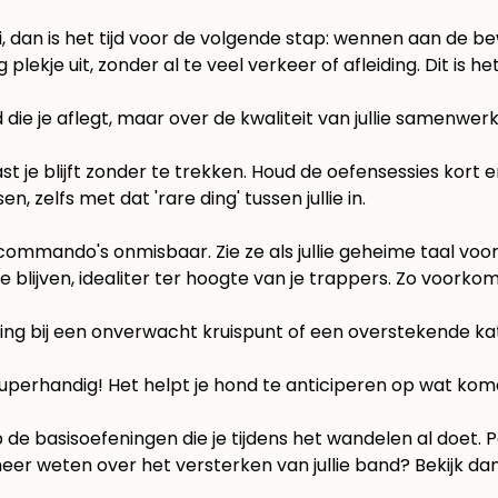
 dan is het tijd voor de volgende stap: wennen aan de bewe
g plekje uit, zonder al te veel verkeer of afleiding. Dit 
 die je aflegt, maar over de kwaliteit van jullie samenwerk
t je blijft zonder te trekken. Houd de oefensessies kort en
 zelfs met dat 'rare ding' tussen jullie in.
scommando's onmisbaar. Zie ze als jullie geheime taal voo
te blijven, idealiter ter hoogte van je trappers. Zo voorkom
ding bij een onverwacht kruispunt of een overstekende kat
superhandig! Het helpt je hond te anticiperen op wat kom
de basisoefeningen die je tijdens het wandelen al doet. Po
e meer weten over het versterken van jullie band? Bekijk d