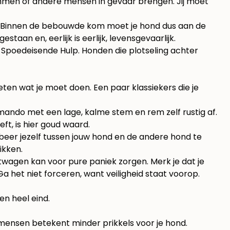
emmen of andere mensen in gevaar brengen. Jij moet
. Binnen de bebouwde kom moet je hond dus aan de
estaan en, eerlijk is eerlijk, levensgevaarlijk.
poedeisende Hulp. Honden die plotseling achter
weten wat je moet doen. Een paar klassiekers die je
mmando met een lage, kalme stem en rem zelf rustig af.
ft, is hier goud waard.
robeer jezelf tussen jouw hond en de andere hond te
ikken.
wagen kan voor pure paniek zorgen. Merk je dat je
a het niet forceren, want veiligheid staat voorop.
n heel eind.
r mensen betekent minder prikkels voor je hond.