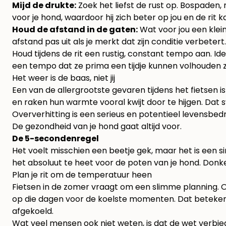
Mijd de drukte:
Zoek het liefst de rust op. Bospaden,
voor je hond, waardoor hij zich beter op jou en de rit 
Houd de afstand in de gaten:
Wat voor jou een klei
afstand pas uit als je merkt dat zijn conditie verbetert.
Houd tijdens de rit een rustig, constant tempo aan. Id
een tempo dat ze prima een tijdje kunnen volhouden zo
Het weer is de baas, niet jij
Een van de allergrootste gevaren tijdens het fietsen 
en raken hun warmte vooral kwijt door te hijgen. Dat sy
Oververhitting is een serieus en potentieel levensbedr
De gezondheid van je hond gaat altijd voor.
De 5-secondenregel
Het voelt misschien een beetje gek, maar het is een s
het absoluut te heet voor de poten van je hond. Donke
Plan je rit om de temperatuur heen
Fietsen in de zomer vraagt om een slimme planning. O
op die dagen voor de koelste momenten. Dat betekent 
afgekoeld.
Wat veel mensen ook niet weten, is dat de wet verbie