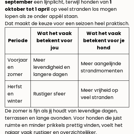
september
een lijnplicht, terwijl honden van
1
oktober tot 1 april
op veel stranden los mogen
lopen als ze onder appèl staan.
Dat maakt de keuze voor een seizoen heel praktisch.
Wat het vaak
Wat het vaak
Periode
betekent voor
betekent voor je
jou
hond
Voorjaar
Meer
Meer aangelijnde
en
levendigheid en
strandmomenten
zomer
langere dagen
Herfst
Meer vrijheid op
en
Rustiger sfeer
veel stranden
winter
De zomer is fijn als jij houdt van levendige dagen,
terrassen en lange avonden. Voor honden die juist
ruimte en minder prikkels prettig vinden, voelt het
najaar vaak rustiger en overzichtelijker.