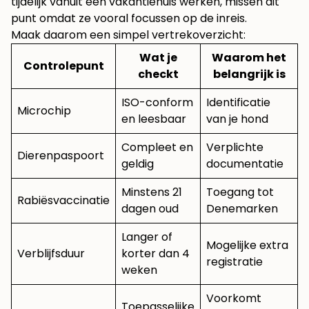
tijdelijk vanuit een vakantiehuis werken, missen dit
punt omdat ze vooral focussen op de inreis.
Maak daarom een simpel vertrekoverzicht:
Wat je
Waarom het
Controlepunt
checkt
belangrijk is
ISO-conform
Identificatie
Microchip
en leesbaar
van je hond
Compleet en
Verplichte
Dierenpaspoort
geldig
documentatie
Minstens 21
Toegang tot
Rabiësvaccinatie
dagen oud
Denemarken
Langer of
Mogelijke extra
Verblijfsduur
korter dan 4
registratie
weken
Voorkomt
Toepasselijke