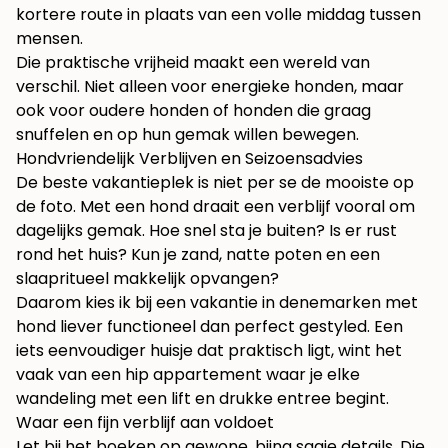
kortere route in plaats van een volle middag tussen
mensen.
Die praktische vrijheid maakt een wereld van
verschil. Niet alleen voor energieke honden, maar
ook voor oudere honden of honden die graag
snuffelen en op hun gemak willen bewegen.
Hondvriendelijk Verblijven en Seizoensadvies
De beste vakantieplek is niet per se de mooiste op
de foto. Met een hond draait een verblijf vooral om
dagelijks gemak. Hoe snel sta je buiten? Is er rust
rond het huis? Kun je zand, natte poten en een
slaapritueel makkelijk opvangen?
Daarom kies ik bij een vakantie in denemarken met
hond liever functioneel dan perfect gestyled. Een
iets eenvoudiger huisje dat praktisch ligt, wint het
vaak van een hip appartement waar je elke
wandeling met een lift en drukke entree begint.
Waar een fijn verblijf aan voldoet
Let bij het boeken op gewone, bijna saaie details. Die