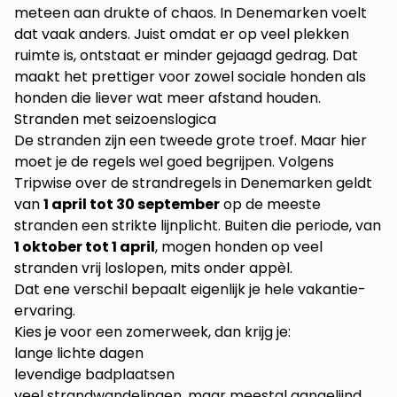
meteen aan drukte of chaos. In Denemarken voelt
dat vaak anders. Juist omdat er op veel plekken
ruimte is, ontstaat er minder gejaagd gedrag. Dat
maakt het prettiger voor zowel sociale honden als
honden die liever wat meer afstand houden.
Stranden met seizoenslogica
De stranden zijn een tweede grote troef. Maar hier
moet je de regels wel goed begrijpen. Volgens
Tripwise over de strandregels in Denemarken
geldt
van
1 april tot 30 september
op de meeste
stranden een strikte lijnplicht. Buiten die periode, van
1 oktober tot 1 april
, mogen honden op veel
stranden vrij loslopen, mits onder appèl.
Dat ene verschil bepaalt eigenlijk je hele vakantie-
ervaring.
Kies je voor een zomerweek, dan krijg je:
lange lichte dagen
levendige badplaatsen
veel strandwandelingen, maar meestal aangelijnd