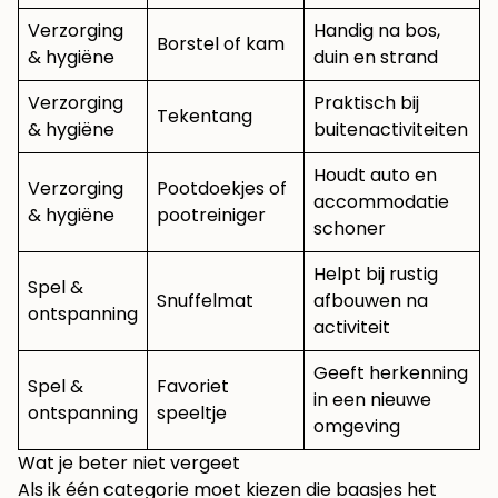
Verzorging
Handig na bos,
Borstel of kam
& hygiëne
duin en strand
Verzorging
Praktisch bij
Tekentang
& hygiëne
buitenactiviteiten
Houdt auto en
Verzorging
Pootdoekjes of
accommodatie
& hygiëne
pootreiniger
schoner
Helpt bij rustig
Spel &
Snuffelmat
afbouwen na
ontspanning
activiteit
Geeft herkenning
Spel &
Favoriet
in een nieuwe
ontspanning
speeltje
omgeving
Wat je beter niet vergeet
Als ik één categorie moet kiezen die baasjes het