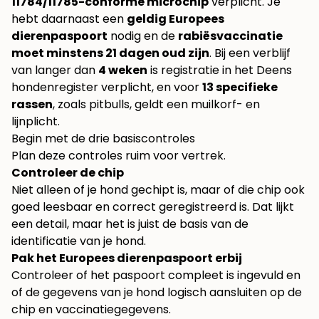
11784/11785-conforme microchip
verplicht. Je
hebt daarnaast een
geldig Europees
dierenpaspoort
nodig en de
rabiësvaccinatie
moet minstens 21 dagen oud zijn
. Bij een verblijf
van langer dan
4 weken
is registratie in het Deens
hondenregister verplicht, en voor
13 specifieke
rassen
, zoals pitbulls, geldt een muilkorf- en
lijnplicht.
Begin met de drie basiscontroles
Plan deze controles ruim voor vertrek.
Controleer de chip
Niet alleen of je hond gechipt is, maar of die chip ook
goed leesbaar en correct geregistreerd is. Dat lijkt
een detail, maar het is juist de basis van de
identificatie van je hond.
Pak het Europees dierenpaspoort erbij
Controleer of het paspoort compleet is ingevuld en
of de gegevens van je hond logisch aansluiten op de
chip en vaccinatiegegevens.