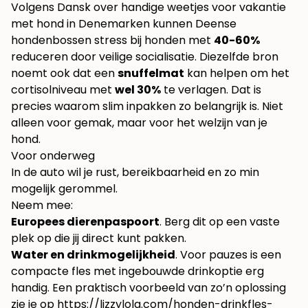
Volgens
Dansk over handige weetjes voor vakantie
met hond in Denemarken
kunnen Deense
hondenbossen stress bij honden met
40-60%
reduceren door veilige socialisatie. Diezelfde bron
noemt ook dat een
snuffelmat
kan helpen om het
cortisolniveau met
wel 30%
te verlagen. Dat is
precies waarom slim inpakken zo belangrijk is. Niet
alleen voor gemak, maar voor het welzijn van je
hond.
Voor onderweg
In de auto wil je rust, bereikbaarheid en zo min
mogelijk gerommel.
Neem mee:
Europees dierenpaspoort
. Berg dit op een vaste
plek op die jij direct kunt pakken.
Water en drinkmogelijkheid
. Voor pauzes is een
compacte fles met ingebouwde drinkoptie erg
handig. Een praktisch voorbeeld van zo’n oplossing
zie je op
https://lizzylola.com/honden-drinkfles-