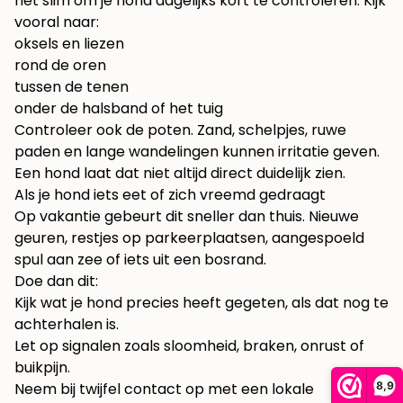
het slim om je hond dagelijks kort te controleren. Kijk
vooral naar:
oksels en liezen
rond de oren
tussen de tenen
onder de halsband of het tuig
Controleer ook de poten. Zand, schelpjes, ruwe
paden en lange wandelingen kunnen irritatie geven.
Een hond laat dat niet altijd direct duidelijk zien.
Als je hond iets eet of zich vreemd gedraagt
Op vakantie gebeurt dit sneller dan thuis. Nieuwe
geuren, restjes op parkeerplaatsen, aangespoeld
spul aan zee of iets uit een bosrand.
Doe dan dit:
Kijk wat je hond precies heeft gegeten, als dat nog te
achterhalen is.
Let op signalen zoals sloomheid, braken, onrust of
buikpijn.
8,9
Neem bij twijfel contact op met een lokale