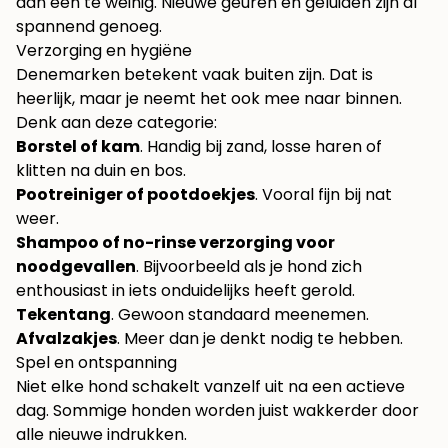
dan één te weinig. Nieuwe geuren en geluiden zijn al
spannend genoeg.
Verzorging en hygiëne
Denemarken betekent vaak buiten zijn. Dat is
heerlijk, maar je neemt het ook mee naar binnen.
Denk aan deze categorie:
Borstel of kam
. Handig bij zand, losse haren of
klitten na duin en bos.
Pootreiniger of pootdoekjes
. Vooral fijn bij nat
weer.
Shampoo of no-rinse verzorging voor
noodgevallen
. Bijvoorbeeld als je hond zich
enthousiast in iets onduidelijks heeft gerold.
Tekentang
. Gewoon standaard meenemen.
Afvalzakjes
. Meer dan je denkt nodig te hebben.
Spel en ontspanning
Niet elke hond schakelt vanzelf uit na een actieve
dag. Sommige honden worden juist wakkerder door
alle nieuwe indrukken.