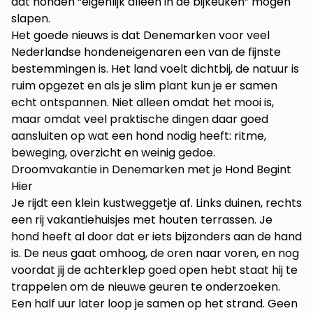
dat honden “eigenlijk alleen in de bijkeuken” mogen
slapen.
Het goede nieuws is dat Denemarken voor veel
Nederlandse hondeneigenaren een van de fijnste
bestemmingen is. Het land voelt dichtbij, de natuur is
ruim opgezet en als je slim plant kun je er samen
echt ontspannen. Niet alleen omdat het mooi is,
maar omdat veel praktische dingen daar goed
aansluiten op wat een hond nodig heeft: ritme,
beweging, overzicht en weinig gedoe.
Droomvakantie in Denemarken met je Hond Begint
Hier
Je rijdt een klein kustweggetje af. Links duinen, rechts
een rij vakantiehuisjes met houten terrassen. Je
hond heeft al door dat er iets bijzonders aan de hand
is. De neus gaat omhoog, de oren naar voren, en nog
voordat jij de achterklep goed open hebt staat hij te
trappelen om de nieuwe geuren te onderzoeken.
Een half uur later loop je samen op het strand. Geen