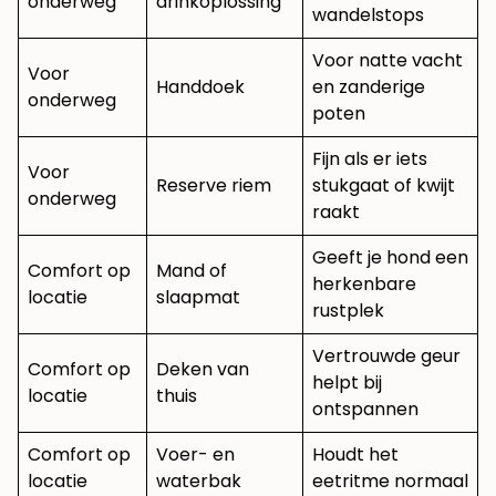
onderweg
drinkoplossing
wandelstops
Voor natte vacht
Voor
Handdoek
en zanderige
onderweg
poten
Fijn als er iets
Voor
Reserve riem
stukgaat of kwijt
onderweg
raakt
Geeft je hond een
Comfort op
Mand of
herkenbare
locatie
slaapmat
rustplek
Vertrouwde geur
Comfort op
Deken van
helpt bij
locatie
thuis
ontspannen
Comfort op
Voer- en
Houdt het
locatie
waterbak
eetritme normaal