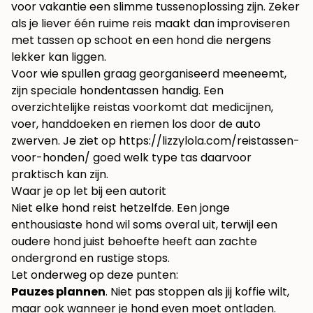
voor vakantie
een slimme tussenoplossing zijn. Zeker
als je liever één ruime reis maakt dan improviseren
met tassen op schoot en een hond die nergens
lekker kan liggen.
Voor wie spullen graag georganiseerd meeneemt,
zijn speciale hondentassen handig. Een
overzichtelijke reistas voorkomt dat medicijnen,
voer, handdoeken en riemen los door de auto
zwerven. Je ziet op
https://lizzylola.com/reistassen-
voor-honden/
goed welk type tas daarvoor
praktisch kan zijn.
Waar je op let bij een autorit
Niet elke hond reist hetzelfde. Een jonge
enthousiaste hond wil soms overal uit, terwijl een
oudere hond juist behoefte heeft aan zachte
ondergrond en rustige stops.
Let onderweg op deze punten:
Pauzes plannen
. Niet pas stoppen als jij koffie wilt,
maar ook wanneer je hond even moet ontladen.