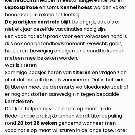
Kernvaccins
hebben meestal langere intervallen.
Leptospirose
en soms
kennelhoest
worden vaker
beoordeeld in relatie tot leefstijl.
De jaarlijkse controle
blijft belangrijk, ook als er
niet elk jaar dezelfde vaccinaties nodig zijn.
Een vaccinatieafspraak voor een volwassen hond is
dus ook een gezondheidsmoment. Gewicht, gebit,
huid, oren, beweging en algemene conditie kunnen
meteen mee bekeken worden.
Wat is titeren
Sommige baasjes horen van
titeren
en vragen zich
af of dat hetzelfde is als vaccineren. Dat is het niet.
Bij titeren meet de dierenarts via bloedonderzoek of
er nog antistoffen aanwezig zijn tegen bepaalde
kernziekten.
Dat kan helpen bij vaccineren op maat. In de
Nederlandse praktijkbronnen wordt titerbepaling
rond
20 tot 26 weken
genoemd wanneer men
vaccinatie op maat wil sturen in de jonge fase. Later