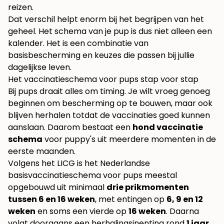
reizen.
Dat verschil helpt enorm bij het begrijpen van het
geheel. Het schema van je pup is dus niet alleen een
kalender. Het is een combinatie van
basisbescherming en keuzes die passen bij jullie
dagelijkse leven.
Het vaccinatieschema voor pups stap voor stap
Bij pups draait alles om timing. Je wilt vroeg genoeg
beginnen om bescherming op te bouwen, maar ook
blijven herhalen totdat de vaccinaties goed kunnen
aanslaan. Daarom bestaat een
hond vaccinatie
schema
voor puppy's uit meerdere momenten in de
eerste maanden.
Volgens het LICG is het Nederlandse
basisvaccinatieschema voor pups meestal
opgebouwd uit minimaal
drie prikmomenten
tussen 6 en 16 weken
, met entingen op
6, 9 en 12
weken
en soms een vierde op
16 weken
. Daarna
volgt doorgaans een herhalingsinenting rond
1 jaar
,