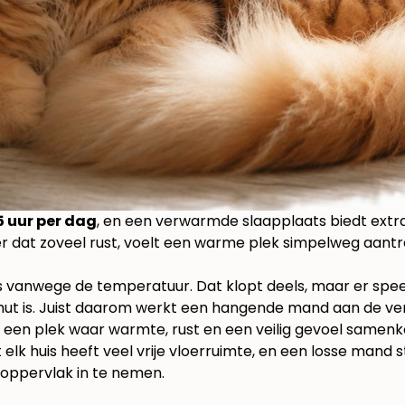
5 uur per dag
, en een verwarmde slaapplaats biedt extr
ier dat zoveel rust, voelt een warme plek simpelweg aantr
is vanwege de temperatuur. Dat klopt deels, maar er sp
schut is. Juist daarom werkt een hangende mand aan de v
n een plek waar warmte, rust en een veilig gevoel samen
elk huis heeft veel vrije vloerruimte, en een losse mand s
roppervlak in te nemen.