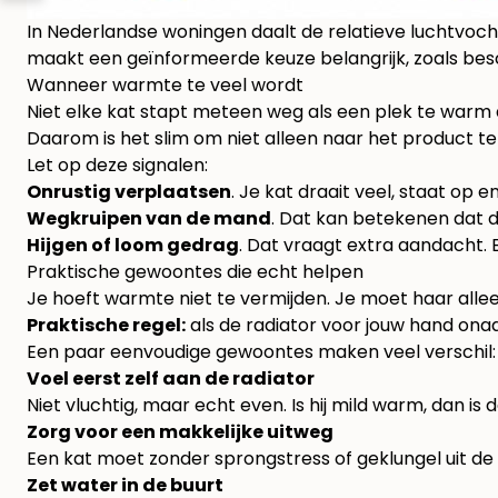
In Nederlandse woningen daalt de relatieve luchtvochti
maakt een geïnformeerde keuze belangrijk, zoals be
Wanneer warmte te veel wordt
Niet elke kat stapt meteen weg als een plek te warm a
Daarom is het slim om niet alleen naar het product te
Let op deze signalen:
Onrustig verplaatsen
. Je kat draait veel, staat op e
Wegkruipen van de mand
. Dat kan betekenen dat d
Hijgen of loom gedrag
. Dat vraagt extra aandacht. B
Praktische gewoontes die echt helpen
Je hoeft warmte niet te vermijden. Je moet haar alle
Praktische regel:
als de radiator voor jouw hand ona
Een paar eenvoudige gewoontes maken veel verschil:
Voel eerst zelf aan de radiator
Niet vluchtig, maar echt even. Is hij mild warm, dan is 
Zorg voor een makkelijke uitweg
Een kat moet zonder sprongstress of geklungel uit d
Zet water in de buurt