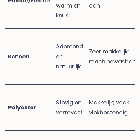
Pluche/Fleece
warm en
aan
knus
Ademend
Zeer makkelijk;
Katoen
en
machinewasbaar
natuurlijk
Stevig en
Makkelijk; vaak
Polyester
vormvast
vlekbestendig