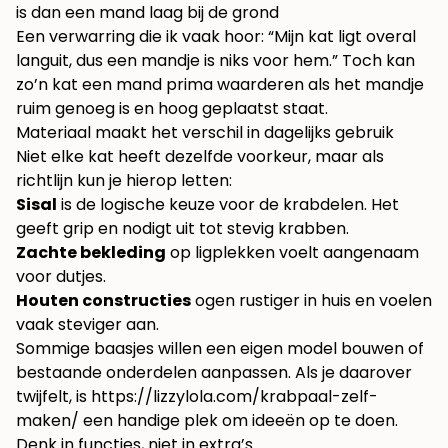
is dan een mand laag bij de grond
Een verwarring die ik vaak hoor: “Mijn kat ligt overal
languit, dus een mandje is niks voor hem.” Toch kan
zo’n kat een mand prima waarderen als het mandje
ruim genoeg is en hoog geplaatst staat.
Materiaal maakt het verschil in dagelijks gebruik
Niet elke kat heeft dezelfde voorkeur, maar als
richtlijn kun je hierop letten:
Sisal
is de logische keuze voor de krabdelen. Het
geeft grip en nodigt uit tot stevig krabben.
Zachte bekleding
op ligplekken voelt aangenaam
voor dutjes.
Houten constructies
ogen rustiger in huis en voelen
vaak steviger aan.
Sommige baasjes willen een eigen model bouwen of
bestaande onderdelen aanpassen. Als je daarover
twijfelt, is
https://lizzylola.com/krabpaal-zelf-
maken/
een handige plek om ideeën op te doen.
Denk in functies, niet in extra’s