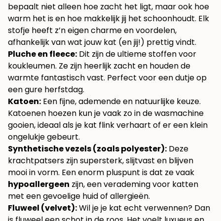
bepaalt niet alleen hoe zacht het ligt, maar ook hoe
warm het is en hoe makkelijk jij het schoonhoudt. Elk
stofje heeft z’n eigen charme en voordelen,
afhankelijk van wat jouw kat (en jij!) prettig vindt.
Pluche en fleece:
Dit zijn de ultieme stoffen voor
koukleumen. Ze zijn heerlijk zacht en houden de
warmte fantastisch vast. Perfect voor een dutje op
een gure herfstdag.
Katoen:
Een fijne, ademende en natuurlijke keuze.
Katoenen hoezen kun je vaak zo in de wasmachine
gooien, ideaal als je kat flink verhaart of er een klein
ongelukje gebeurt.
Synthetische vezels (zoals polyester):
Deze
krachtpatsers zijn supersterk, slijtvast en blijven
mooi in vorm. Een enorm pluspunt is dat ze vaak
hypoallergeen
zijn, een verademing voor katten
met een gevoelige huid of allergieën.
Fluweel (velvet):
Wil je je kat echt verwennen? Dan
is fluweel een schot in de roos. Het voelt luxueus en