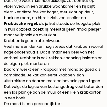
Dat zie je vaak thuis heel duidelijk. Zet een kat op
vloerniveau in een drukke woonkamer en hij blijft
alert. Zet diezelfde kat hoger, met zicht op deur,
bank en raam, en hij rolt zich veel sneller op.
Praktische regel:
als je kat steeds de hoogste plek
in huis opzoekt, zoekt hij meestal geen “mooi plekje”,
maar veiligheid en overzicht.
Krabben is geen kattenkwaad
Veel mensen denken nog steeds dat krabben vooral
nagelonderhoud is. Dat is maar een deel van het
verhaal. Krabben is ook rekken, spanning loslaten en
de eigen plek markeren.
Daarom werkt een krabpaal met mand zo goed als
combinatie. Je kat kan eerst krabben, zich
uitstrekken en daarna meteen bovenin gaan liggen.
Dat volgt de logica van kattengedrag veel beter dan
een los plankje aan de muur of een klein krabkarton
in een hoek.
De mand is een persoonlijk fort