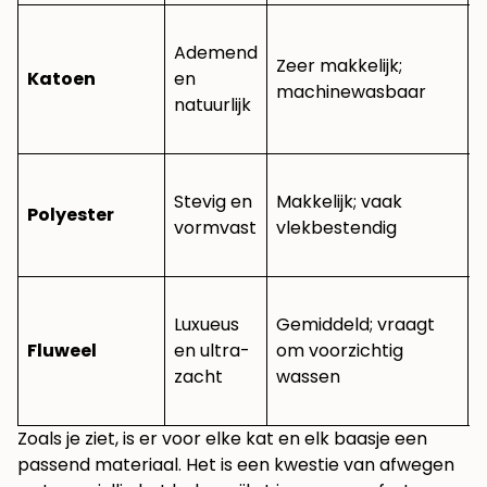
Ademend
Zeer makkelijk;
Katoen
en
machinewasbaar
natuurlijk
Stevig en
Makkelijk; vaak
Polyester
Z
vormvast
vlekbestendig
Luxueus
Gemiddeld; vraagt
Fluweel
en ultra-
om voorzichtig
zacht
wassen
Zoals je ziet, is er voor elke kat en elk baasje een
passend materiaal. Het is een kwestie van afwegen