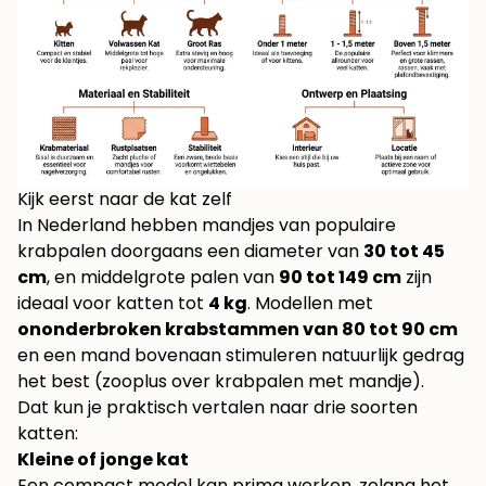
Kijk eerst naar de kat zelf
In Nederland hebben mandjes van populaire
krabpalen doorgaans een diameter van
30 tot 45
cm
, en middelgrote palen van
90 tot 149 cm
zijn
ideaal voor katten tot
4 kg
. Modellen met
ononderbroken krabstammen van 80 tot 90 cm
en een mand bovenaan stimuleren natuurlijk gedrag
het best (
zooplus over krabpalen met mandje
).
Dat kun je praktisch vertalen naar drie soorten
katten:
Kleine of jonge kat
Een compact model kan prima werken, zolang het