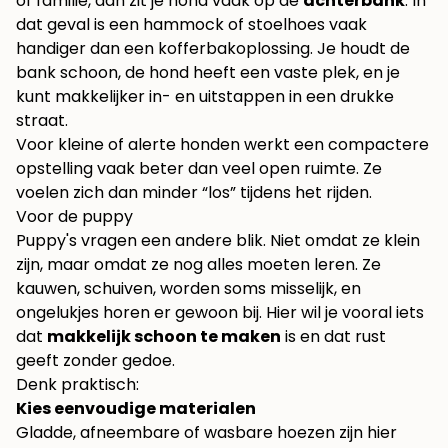
of familie, dan zit je hond vaak op de
achterbank
. In
dat geval is een hammock of stoelhoes vaak
handiger dan een kofferbakoplossing. Je houdt de
bank schoon, de hond heeft een vaste plek, en je
kunt makkelijker in- en uitstappen in een drukke
straat.
Voor kleine of alerte honden werkt een compactere
opstelling vaak beter dan veel open ruimte. Ze
voelen zich dan minder “los” tijdens het rijden.
Voor de puppy
Puppy's vragen een andere blik. Niet omdat ze klein
zijn, maar omdat ze nog alles moeten leren. Ze
kauwen, schuiven, worden soms misselijk, en
ongelukjes horen er gewoon bij. Hier wil je vooral iets
dat
makkelijk schoon te maken
is en dat rust
geeft zonder gedoe.
Denk praktisch:
Kies eenvoudige materialen
Gladde, afneembare of wasbare hoezen zijn hier