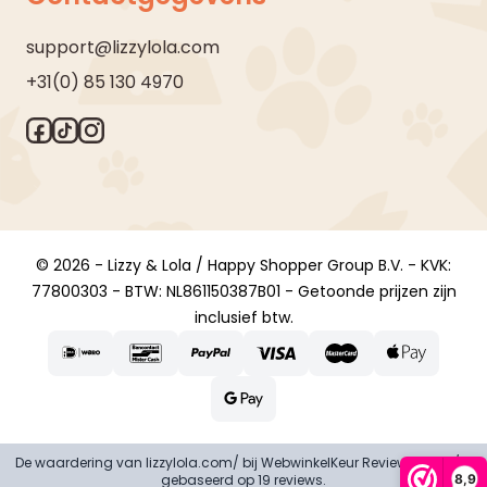
support@lizzylola.com
+31(0) 85 130 4970
© 2026 - Lizzy & Lola / Happy Shopper Group B.V. - KVK:
77800303 - BTW: NL861150387B01 - Getoonde prijzen zijn
inclusief btw.
De waardering van lizzylola.com/ bij
WebwinkelKeur Reviews
is 8.9/10
8,9
gebaseerd op 19 reviews.