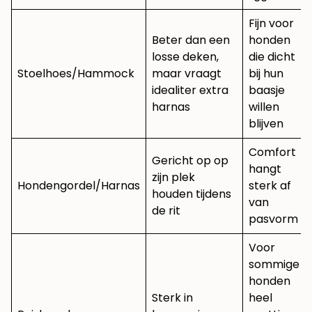
Fijn voor
Beter dan een
honden
losse deken,
die dicht
Stoelhoes/Hammock
maar vraagt
bij hun
idealiter extra
baasje
harnas
willen
blijven
Comfort
Gericht op op
hangt
zijn plek
Hondengordel/Harnas
sterk af
houden tijdens
van
de rit
pasvorm
Voor
sommige
honden
Sterk in
heel