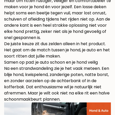
maar om ritten rustiger, veiliger en comfortabeler te
maken voor je hond én voor jezelf. Een losse deken
helpt soms een beetje tegen vuil, maar lost onrust,
schuiven of afleiding tijdens het rijden niet op. Aan de
andere kant is een heel strakke oplossing niet voor
elke hond prettig, zeker niet als je hond gevoelig of
snel gespannen is.
De juiste keuze zit dus zelden alleen in het product.
Het gaat om de match tussen je hond, je auto en het
soort ritten dat jullie maken.
Samen op pad: je auto schoon en je hond veilig
Na een strandwandeling zie je het vaak meteen. Een
blije hond, kwispelend, zanderige poten, natte borst,
en zonder aarzelen op de achterbank of in de
kofferbak. Dat enthousiasme wil je natuurlijk niet
afremmen. Maar je wilt ook niet na elke rit een halve
schoonmaakbeurt plannen.