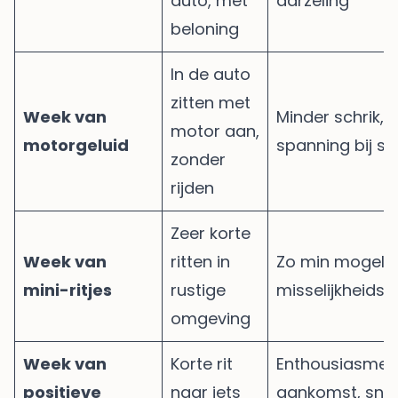
auto, met
aarzeling
beloning
In de auto
zitten met
Week van
Minder schrik, 
motor aan,
motorgeluid
spanning bij st
zonder
rijden
Zeer korte
Week van
ritten in
Zo min mogelij
mini-ritjes
rustige
misselijkheidss
omgeving
Week van
Korte rit
Enthousiasme b
positieve
naar iets
aankomst, snel