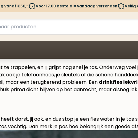
ng vanaf €50,-
Voor 17.00 besteld = vandaag verzonden
Veilig
at te trappelen, en jij grijpt nog snel je tas. Onderweg voe
vaak ook je telefoonhoes, je sleutels of die schone handd
etail, maar een terugkerend probleem. Een
drinkfles lekvri
 thuis prima dicht blijven op het aanrecht, maar alsnog lek
eeft dorst, jij ook, en dus stop je een fles water in je 
as vochtig. Dan merk je pas hoe belangrijk een goede afslu