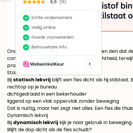
Onafhankelijke productvergelijkingen laten zien dat d
content kijkt alleen naar statische lekdichtheid, terwij
praktijktests
.
Statisch lekvrij
Bij
statisch lekvrij
blijft een fles dicht als hij stilstaat.
rechtop op je bureau
dichtgedraaid in een bekerhouder
liggend op een vlak oppervlak zonder beweging
Dat is nuttig, maar het zegt niet alles. Een fles die thu
Dynamisch lekvrij
Bij
dynamisch lekvrij
kijk je naar gebruik in beweging
Blijft de dop dicht als de fles schudt?