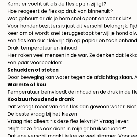
Komt er vocht uit als de fles op z'n zij ligt?
Hoe reageert de fles op druk van binnenuit?
Wat gebeurt er als je hem snel opent en weer sluit?
Voor hondenbezitters is juist dit verschil belangrijk. T
keer om of wordt snel teruggestopt terwijl je hond alw
Een fles kan dus “lekvrij” zijn op papier en toch onhandi
Druk, temperatuur en inhoud
Hier raken veel mensen in de war. Ze denken dat lekk
Een paar voorbeelden:
Schudden of stoten
Door beweging kan water tegen de afdichting slaan. Als
Warmte of kou
Temperatuur beïnvloedt de inhoud en de druk in de fles
Koolzuurhoudende drank
Dat vraagt meer van een fles dan gewoon water. Niet el
De beste vraag bij het kiezen
Vraag niet alleen: “Is deze fles lekvrij?” Vraag liever:
“Blijft deze fles ook dicht in míjn gebruikssituatie?”
Dat ene verschil maakt je keuze veel slimmer. Voor