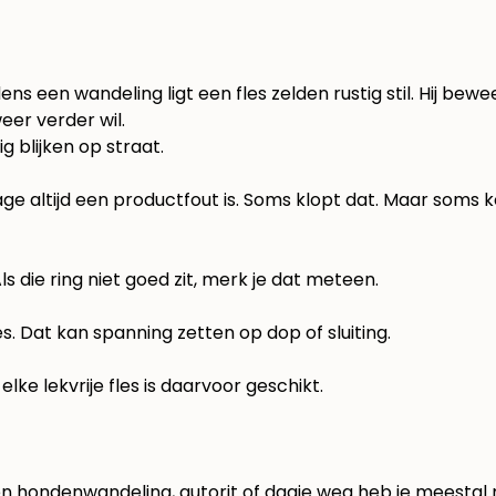
ijdens een wandeling ligt een fles zelden rustig stil. Hij be
eer verder wil.
g blijken op straat.
age altijd een productfout is. Soms klopt dat. Maar som
 die ring niet goed zit, merk je dat meteen.
. Dat kan spanning zetten op dop of sluiting.
ke lekvrije fles is daarvoor geschikt.
 een hondenwandeling, autorit of dagje weg heb je mees