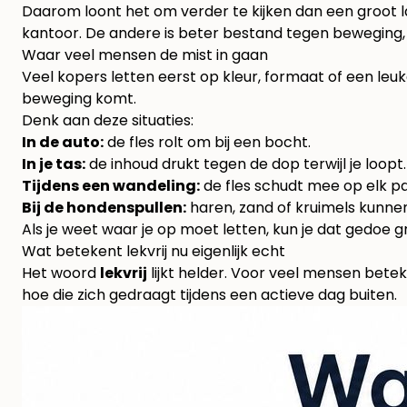
Daarom loont het om verder te kijken dan een groot la
kantoor. De andere is beter bestand tegen beweging, 
Waar veel mensen de mist in gaan
Veel kopers letten eerst op kleur, formaat of een leuke
beweging komt.
Denk aan deze situaties:
In de auto:
de fles rolt om bij een bocht.
In je tas:
de inhoud drukt tegen de dop terwijl je loopt.
Tijdens een wandeling:
de fles schudt mee op elk pa
Bij de hondenspullen:
haren, zand of kruimels kunnen
Als je weet waar je op moet letten, kun je dat gedoe g
Wat betekent lekvrij nu eigenlijk echt
Het woord
lekvrij
lijkt helder. Voor veel mensen betek
hoe die zich gedraagt tijdens een actieve dag buiten.