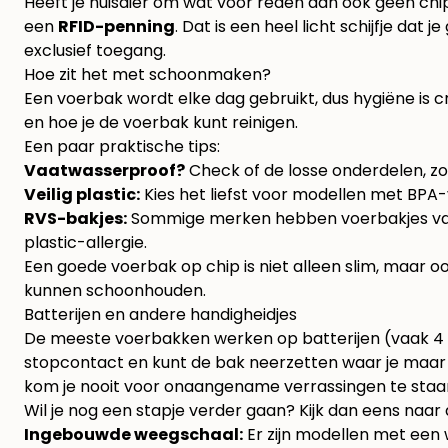
Heeft je huisdier om wat voor reden dan ook geen chi
een
RFID-penning
. Dat is een heel licht schijfje dat
exclusief toegang.
Hoe zit het met schoonmaken?
Een voerbak wordt elke dag gebruikt, dus hygiëne is c
en hoe je de voerbak kunt reinigen.
Een paar praktische tips:
Vaatwasserproof?
Check of de losse onderdelen, zo
Veilig plastic:
Kies het liefst voor modellen met BPA-vr
RVS-bakjes:
Sommige merken hebben voerbakjes van roe
plastic-allergie.
Een goede voerbak op chip is niet alleen slim, maar o
kunnen schoonhouden.
Batterijen en andere handigheidjes
De meeste voerbakken werken op batterijen (vaak 4 
stopcontact en kunt de bak neerzetten waar je maar w
kom je nooit voor onaangename verrassingen te staa
Wil je nog een stapje verder gaan? Kijk dan eens naar 
Ingebouwde weegschaal:
Er zijn modellen met een w