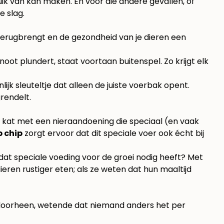
uik van kan maken. En voor die andere gevallen, of
e slag.
 terugbrengt en de gezondheid van je dieren een
noot plundert, staat voortaan buitenspel. Zo krijgt elk
lijk sleuteltje dat alleen de juiste voerbak opent.
n kat met een nieraandoening die speciaal (en vaak
 chip
zorgt ervoor dat dit speciale voer ook écht bij
dat speciale voeding voor de groei nodig heeft? Met
ieren rustiger eten; als ze weten dat hun maaltijd
 doorheen, wetende dat niemand anders het per