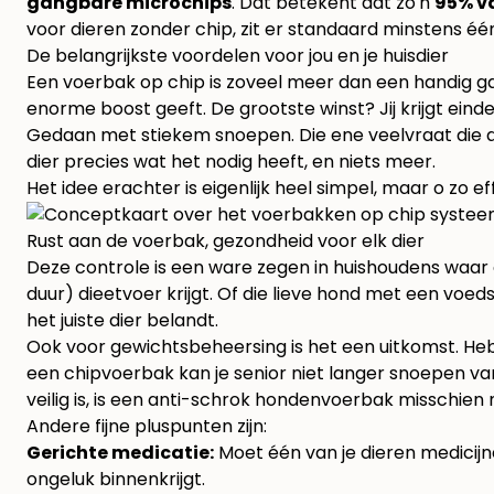
gangbare microchips
. Dat betekent dat zo'n
95% va
voor dieren zonder chip, zit er standaard minstens é
De belangrijkste voordelen voor jou en je huisdier
Een voerbak op chip is zoveel meer dan een handig gad
enorme boost geeft. De grootste winst? Jij krijgt einde
Gedaan met stiekem snoepen. Die ene veelvraat die alti
dier precies wat het nodig heeft, en niets meer.
Het idee erachter is eigenlijk heel simpel, maar o zo ef
Rust aan de voerbak, gezondheid voor elk dier
Deze controle is een ware zegen in huishoudens waar 
duur) dieetvoer krijgt. Of die lieve hond met een voe
het juiste dier belandt.
Ook voor gewichtsbeheersing is het een uitkomst. Heb
een chipvoerbak kan je senior niet langer snoepen van 
veilig is, is een
anti-schrok hondenvoerbak
misschien n
Andere fijne pluspunten zijn:
Gerichte medicatie:
Moet één van je dieren medicij
ongeluk binnenkrijgt.