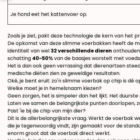
Je hond eet het kattenvoer op.
Zoals je ziet, pakt deze technologie de kern van het 
De opkomst van deze slimme voerbakken heeft de ma
identiteit van wel
32 verschillende dieren
onthouden, 
schatting
40-50%
van de baasjes worstelt met voedsel
Het is dan ook geen verrassing dat dierenartsen stee
medische diëten zien ze geweldige resultaten.
Oké, je bent eruit: zo'n slimme voerbak op chip is dé 
Welke moet je in hemelsnaam kiezen?
Geen zorgen, het is simpeler dan het lijkt. Het duurste
Laten we samen de belangrijkste punten doorlopen, zod
Past 'ie bij de chip van mijn dier?
Dit is de allerbelangrijkste vraag. Werkt de voerbak we
die je tegenwoordig vindt, zijn gemaakt voor de standa
enorm groot dat de voerbak direct werkt.