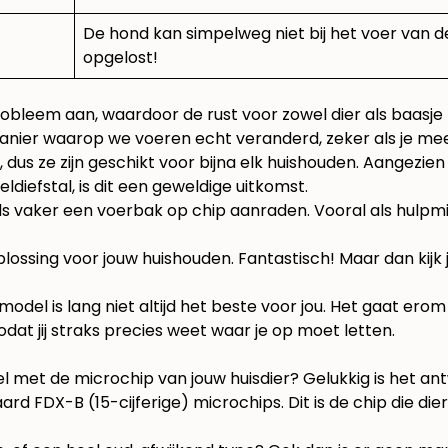
De hond kan simpelweg niet bij het voer van d
opgelost!
probleem aan, waardoor de rust voor zowel dier als baasje
nier waarop we voeren echt veranderd, zeker als je me
dus ze zijn geschikt voor bijna elk huishouden. Aangezi
diefstal, is dit een geweldige uitkomst.
ds vaker een voerbak op chip aanraden. Vooral als hulpmi
oplossing voor jouw huishouden. Fantastisch! Maar dan kijk
 model is lang niet altijd het beste voor jou. Het gaat er
at jij straks precies weet waar je op moet letten.
l met de microchip van jouw huisdier? Gelukkig is het antwoo
ard FDX-B (15-cijferige) microchips. Dit is de chip die di