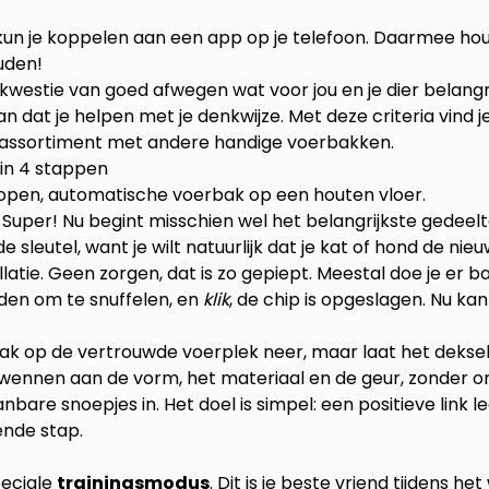
n je koppelen aan een app op je telefoon. Daarmee houd 
uden!
westie van goed afwegen wat voor jou en je dier belangrijk 
n dat je helpen met je denkwijze. Met deze criteria vind
s assortiment met andere handige
voerbakken
.
 in 4 stappen
 Super! Nu begint misschien wel het belangrijkste gedeelte:
j de sleutel, want je wilt natuurlijk dat je kat of hond de 
tie. Geen zorgen, dat is zo gepiept. Meestal doe je er batt
uden om te snuffelen, en
klik
, de chip is opgeslagen. Nu ka
bak op de vertrouwde voerplek neer, maar laat het dekse
ig wennen aan de vorm, het materiaal en de geur, zonder
nbare snoepjes in. Het doel is simpel: een positieve link 
gende stap.
peciale
trainingsmodus
. Dit is je beste vriend tijdens