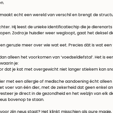
en.
maakt echt een wereld van verschil en brengt de structuur 
. Hij leest de unieke identificatiechip die je dierenarts b
pen. Zodra je huisdier weer wegloopt, gaat het deksel dicht
Geen geruzie meer over wie wat eet. Precies dát is wat ee
dan alleen het voorkomen van ‘voedseldiefstal’. Het is e
waarin je:
r dat je kat met overgewicht niet langer stiekem kan snoe
ier met een allergie of medische aandoening écht alleen z
t voer van één dier, met de zekerheid dat geen enkel an
esteer je direct in de gezondheid en het welzijn van elk 
neus bovenop te staan.
or zijn neus staat? Het klinkt misschien als pure magie, 