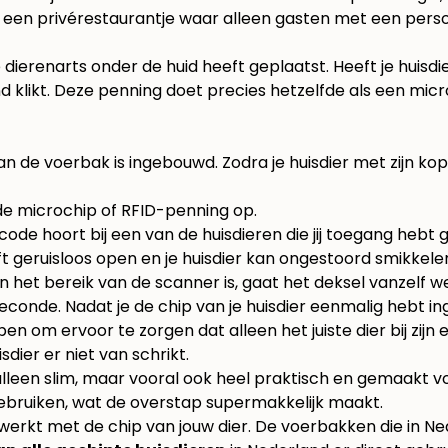
s een privérestaurantje waar alleen gasten met een perso
 dierenarts onder de huid heeft geplaatst. Heeft je huis
d klikt. Deze penning doet precies hetzelfde als een micr
an de voerbak is ingebouwd. Zodra je huisdier met zijn ko
de microchip of RFID-penning op.
de hoort bij een van de huisdieren die jij toegang hebt 
t geruisloos open en je huisdier kan ongestoord smikkele
n het bereik van de scanner is, gaat het deksel vanzelf we
econde. Nadat je de chip van je huisdier eenmalig hebt in
n om ervoor te zorgen dat alleen het juiste dier bij zijn 
sdier er niet van schrikt.
alleen slim, maar vooral ook heel praktisch en gemaakt v
ebruiken, wat de overstap supermakkelijk maakt.
erkt met de chip van jouw dier. De voerbakken die in Ned