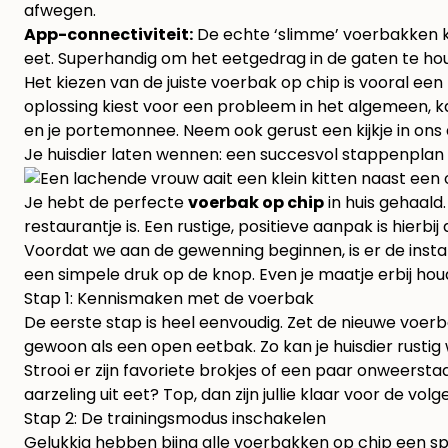
afwegen.
App-connectiviteit:
De echte ‘slimme’ voerbakken ku
eet. Superhandig om het eetgedrag in de gaten te ho
Het kiezen van de juiste voerbak op chip is vooral een k
oplossing kiest voor een probleem in het algemeen, ka
en je portemonnee. Neem ook gerust een kijkje in on
Je huisdier laten wennen: een succesvol stappenplan
Je hebt de perfecte
voerbak op chip
in huis gehaald.
restaurantje is. Een rustige, positieve aanpak is hierbi
Voordat we aan de gewenning beginnen, is er de installa
een simpele druk op de knop. Even je maatje erbij ho
Stap 1: Kennismaken met de voerbak
De eerste stap is heel eenvoudig. Zet de nieuwe voer
gewoon als een open eetbak. Zo kan je huisdier rust
Strooi er zijn favoriete brokjes of een paar onweerstaa
aarzeling uit eet? Top, dan zijn jullie klaar voor de vol
Stap 2: De trainingsmodus inschakelen
Gelukkig hebben bijna alle voerbakken op chip een s