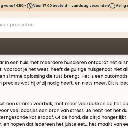
ng vanaf €50,-
Voor 17.00 besteld = vandaag verzonden
Veilig
ar in een huis met meerdere huisdieren ontaardt het al s
mt. Voordat je het weet, heeft de gulzige huisgenoot niet a
en slimme oplossing die rust brengt. Het is een automati
precies wat hij of zij nodig heeft, en niets meer. Dit is id
 is voor veel baasjes een bron van stress. Je hebt net het 
, kerngezonde kat eropaf. Of de hond, die altijd honger lij
en, en hopen dat iedereen het juiste eet… het maakt van 