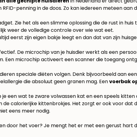
n alle gechipte huisdieren
in Nederland er direct gebr
én RFID-penning in de doos. Zo kan iedereen meteen aan d
get. Zie het als een slimme oplossing die de rust in huis
lijk weer de volledige controle over wie wat eet.
jd eerst zijn eigen bakje leegt en dan dat van zijn huisge
fectief. De microchip van je huisdier werkt als een persoon
dieren speciale diëten volgen. Denk bijvoorbeeld aan ee
dselallergie die absoluut geen granen mag. Een
voerbak op
 je een wat te zware volwassen kat en een speels kitten 
de calorierijke kittenbrokjes. Het zorgt er ook voor dat d
iet eens meer nodig.
nen door het voer? Je mengt het er met een gerust hart