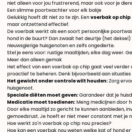
niet alleen voor jou frustrerend, maar ook voor je dier
Een slimme poortwachter voor elk bakje
Gelukkig hoeft dit niet zo te zijn. Een
voerbak op chip
maar ontzettend effectief.
De voerbak werkt als een soort persoonlijke poortwachter
hond in de buurt? Dan zwaait het deurtje (het deksel) o
nieuwsgierige huisgenoten en zelfs ongedierte.
Stel je eens voor: rustige maaltijden, elke dag weer. 
Meer dan alleen gemak
Het effect van een voerbak op chip gaat veel verder 
proactief te beheren. Denk bijvoorbeeld aan situaties 
Het gewicht onder controle wilt houden:
Zorg ervoo
huisgenoot.
Speciale diëten moet geven:
Garandeer dat je huisd
Medicatie moet toedienen:
Meng medicijnen door he
Door elke maaltijd zo gericht te kunnen aanbieden, inv
gemoedsrust. Je hoeft er niet meer constant met je 
Hoe werkt zo'n voerbak op chip nou precies?
Hoe kan een voerbak nou weten welke kat of hond er vo