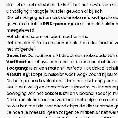
simpel en betrouwbaar. Je kunt het het beste zien al
uitnodiging draagt je huisdier gewoon al bij zich.
Die 'uitnodiging' is namelijk de unieke
microchip
die de
gewoon de lichte
RFID-penning
die je aan de halsban
meegeleverd.
Het slimme scan- en openmechanisme
Het geheim zit ‘m in de scanner die rond de opening v
het volgende:
Detectie:
De scanner pikt direct de unieke code van 
Verificatie:
Het systeem checkt bliksemsnel of deze co
Toegang:
Is er een match? Perfect! Het deksel schuif
Afsluiting:
Loopt je huisdier weer weg? Zodra hij buite
Dit hele proces is volautomatisch en duurt nog geen s
Het is een veilig en contactloos systeem, puur ontworpe
beweging van het deksel is stil en vloeiend, zodat je hui
De techniek achter een voerbak met chip is dus niet 
te werken met de standaard chips die dierenartsen g
Je hoeft je meestal geen zorgen te maken of het wel w