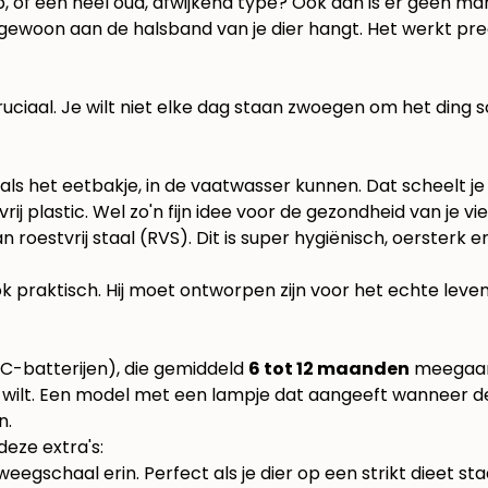
p, of een heel oud, afwijkend type? Ook dan is er geen m
 je gewoon aan de halsband van je dier hangt. Het werkt pre
ruciaal. Je wilt niet elke dag staan zwoegen om het ding 
als het eetbakje, in de vaatwasser kunnen. Dat scheelt j
ij plastic. Wel zo'n fijn idee voor de gezondheid van je vi
stvrij staal (RVS). Dit is super hygiënisch, oersterk en
ok praktisch. Hij moet ontworpen zijn voor het echte leve
C-batterijen), die gemiddeld
6 tot 12 maanden
meegaan.
ilt. Een model met een lampje dat aangeeft wanneer de ba
n.
deze extra's:
eegschaal erin. Perfect als je dier op een strikt dieet st