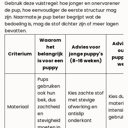
Gebruik deze vuistregel: hoe jonger en onervarener
de pup, hoe eenvoudiger de eerste structuur mag
zijn. Naarmate je pup beter begrijpt wat de
bedoeling is, mag de stof dichter zijn of meer lagen
bevatten.
Waarom
Advies
het
Advies voor
oud
Criterium
belangrijk
jonge puppy's
puppy'
is voor een
(8-16 weken)
wek
puppy
Pups
gebruiken
ook hun
Kies zachte stof
Kies du
bek, dus
met stevige
materiaa
Materiaal
zachtheid
afwerking en
intensie
en
antislip
gebruik
stevigheid
onderkant
moeten in