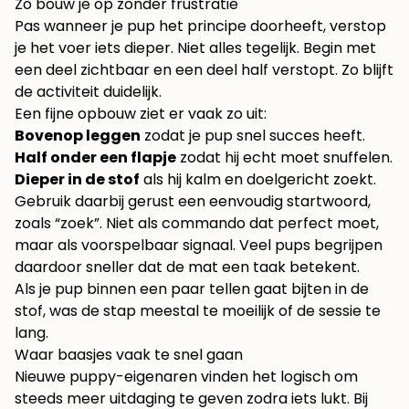
Zo bouw je op zonder frustratie
Pas wanneer je pup het principe doorheeft, verstop
je het voer iets dieper. Niet alles tegelijk. Begin met
een deel zichtbaar en een deel half verstopt. Zo blijft
de activiteit duidelijk.
Een fijne opbouw ziet er vaak zo uit:
Bovenop leggen
zodat je pup snel succes heeft.
Half onder een flapje
zodat hij echt moet snuffelen.
Dieper in de stof
als hij kalm en doelgericht zoekt.
Gebruik daarbij gerust een eenvoudig startwoord,
zoals “zoek”. Niet als commando dat perfect moet,
maar als voorspelbaar signaal. Veel pups begrijpen
daardoor sneller dat de mat een taak betekent.
Als je pup binnen een paar tellen gaat bijten in de
stof, was de stap meestal te moeilijk of de sessie te
lang.
Waar baasjes vaak te snel gaan
Nieuwe puppy-eigenaren vinden het logisch om
steeds meer uitdaging te geven zodra iets lukt. Bij