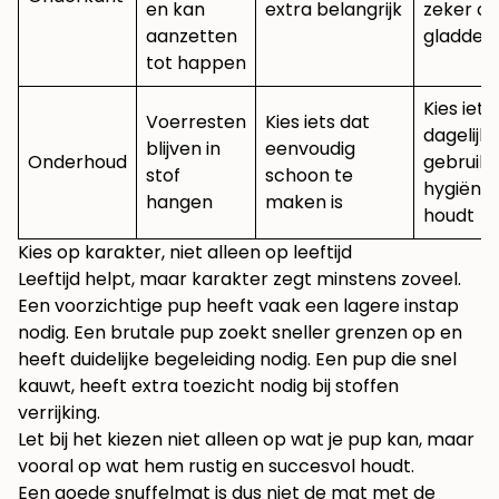
en kan
extra belangrijk
zeker o
aanzetten
gladde v
tot happen
Kies iets
Voerresten
Kies iets dat
dagelijks
blijven in
eenvoudig
Onderhoud
gebruik
stof
schoon te
hygiënis
hangen
maken is
houdt
Kies op karakter, niet alleen op leeftijd
Leeftijd helpt, maar karakter zegt minstens zoveel.
Een voorzichtige pup heeft vaak een lagere instap
nodig. Een brutale pup zoekt sneller grenzen op en
heeft duidelijke begeleiding nodig. Een pup die snel
kauwt, heeft extra toezicht nodig bij stoffen
verrijking.
Let bij het kiezen niet alleen op wat je pup kan, maar
vooral op wat hem rustig en succesvol houdt.
Een goede snuffelmat is dus niet de mat met de