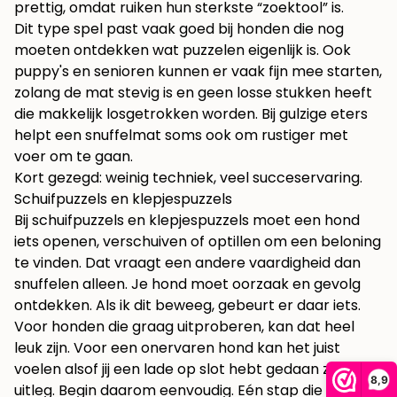
prettig, omdat ruiken hun sterkste “zoektool” is.
Dit type spel past vaak goed bij honden die nog
moeten ontdekken wat puzzelen eigenlijk is. Ook
puppy's en senioren kunnen er vaak fijn mee starten,
zolang de mat stevig is en geen losse stukken heeft
die makkelijk losgetrokken worden. Bij gulzige eters
helpt een snuffelmat soms ook om rustiger met
voer om te gaan.
Kort gezegd: weinig techniek, veel succeservaring.
Schuifpuzzels en klepjespuzzels
Bij schuifpuzzels en klepjespuzzels moet een hond
iets openen, verschuiven of optillen om een beloning
te vinden. Dat vraagt een andere vaardigheid dan
snuffelen alleen. Je hond moet oorzaak en gevolg
ontdekken. Als ik dit beweeg, gebeurt er daar iets.
Voor honden die graag uitproberen, kan dat heel
leuk zijn. Voor een onervaren hond kan het juist
voelen alsof jij een lade op slot hebt gedaan zonder
8,9
uitleg. Begin daarom eenvoudig. Eén stap die lukt is