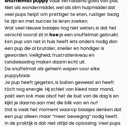
snuffelmat puppy
vaak verrassend goed van pas.
Niet als wondermiddel, wel als slim hulpmiddel dat
veel pups helpt om prettiger te eten, rustiger bezig
te zijn en met succes te leren zoeken.
Wat veel nieuwe baasjes nog niet weten, is dat het
verschil vooral zit in
hoe
je een snuffelmat gebruikt.
Een pup van net in huis heeft iets anders nodig dan
een pup die al brutaler, sneller en handiger is
geworden. Veiligheid, frustratieniveau en
tandwisseling maken daarin echt uit.
De snuffelmat als geheim wapen voor elke
puppybaas
Je pup heeft gegeten, is buiten geweest en heeft
tóch nog energie. Hij schiet van kleed naar mand,
pakt een sok mee alsof het de buit van de dag is en
kijkt je daarna aan met die blik van: en nu?
Dat is vaak het moment waarop baasjes denken dat
een pup alleen maar “meer beweging” nodig heeft.
In de praktijk is dat niet altijd de oplossing. Veel pups