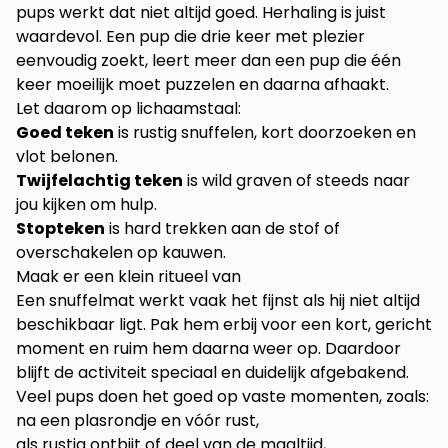
pups werkt dat niet altijd goed. Herhaling is juist
waardevol. Een pup die drie keer met plezier
eenvoudig zoekt, leert meer dan een pup die één
keer moeilijk moet puzzelen en daarna afhaakt.
Let daarom op lichaamstaal:
Goed teken
is rustig snuffelen, kort doorzoeken en
vlot belonen.
Twijfelachtig teken
is wild graven of steeds naar
jou kijken om hulp.
Stopteken
is hard trekken aan de stof of
overschakelen op kauwen.
Maak er een klein ritueel van
Een snuffelmat werkt vaak het fijnst als hij niet altijd
beschikbaar ligt. Pak hem erbij voor een kort, gericht
moment en ruim hem daarna weer op. Daardoor
blijft de activiteit speciaal en duidelijk afgebakend.
Veel pups doen het goed op vaste momenten, zoals:
na een plasrondje en vóór rust,
als rustig ontbijt of deel van de maaltijd,