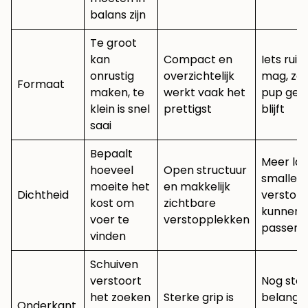
balans zijn
Te groot
kan
Compact en
Iets rui
onrustig
overzichtelijk
mag, zol
Formaat
maken, te
werkt vaak het
pup gef
klein is snel
prettigst
blijft
saai
Bepaalt
Meer la
hoeveel
Open structuur
smaller
moeite het
en makkelijk
Dichtheid
verstop
kost om
zichtbare
kunnen
voer te
verstopplekken
passend 
vinden
Schuiven
verstoort
Nog ste
het zoeken
Sterke grip is
belangrij
Onderkant