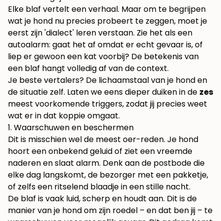
Elke blaf vertelt een verhaal. Maar om te begrijpen
wat je hond nu precies probeert te zeggen, moet je
eerst zijn 'dialect' leren verstaan. Zie het als een
autoalarm: gaat het af omdat er echt gevaar is, of
liep er gewoon een kat voorbij? De betekenis van
een blaf hangt volledig af van de context.
Je beste vertalers? De lichaamstaal van je hond en
de situatie zelf. Laten we eens dieper duiken in de
zes
meest voorkomende triggers, zodat jij precies weet
wat er in dat koppie omgaat.
1. Waarschuwen en beschermen
Dit is misschien wel de meest oer-reden. Je hond
hoort een onbekend geluid of ziet een vreemde
naderen en slaat alarm. Denk aan de postbode die
elke dag langskomt, de bezorger met een pakketje,
of zelfs een ritselend blaadje in een stille nacht.
De blaf is vaak luid, scherp en houdt aan. Dit is de
manier van je hond om zijn roedel – en dat ben jij – te