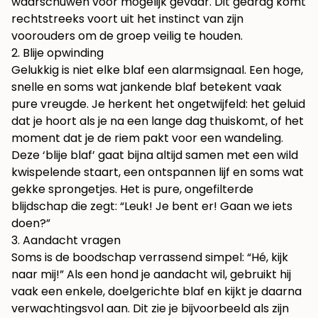
waarschuwen voor mogelijk gevaar. Dit gedrag komt
rechtstreeks voort uit het instinct van zijn
voorouders om de groep veilig te houden.
2. Blije opwinding
Gelukkig is niet elke blaf een alarmsignaal. Een hoge,
snelle en soms wat jankende blaf betekent vaak
pure vreugde. Je herkent het ongetwijfeld: het geluid
dat je hoort als je na een lange dag thuiskomt, of het
moment dat je de riem pakt voor een wandeling.
Deze ‘blije blaf’ gaat bijna altijd samen met een wild
kwispelende staart, een ontspannen lijf en soms wat
gekke sprongetjes. Het is pure, ongefilterde
blijdschap die zegt: “Leuk! Je bent er! Gaan we iets
doen?”
3. Aandacht vragen
Soms is de boodschap verrassend simpel: “Hé, kijk
naar mij!” Als een hond je aandacht wil, gebruikt hij
vaak een enkele, doelgerichte blaf en kijkt je daarna
verwachtingsvol aan. Dit zie je bijvoorbeeld als zijn