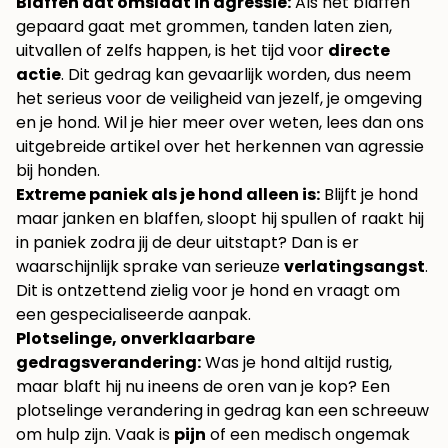
Blaffen dat omslaat in agressie:
Als het blaffen
gepaard gaat met grommen, tanden laten zien,
uitvallen of zelfs happen, is het tijd voor
directe
actie
. Dit gedrag kan gevaarlijk worden, dus neem
het serieus voor de veiligheid van jezelf, je omgeving
en je hond. Wil je hier meer over weten, lees dan ons
uitgebreide artikel over het herkennen van
agressie
bij honden
.
Extreme paniek als je hond alleen is:
Blijft je hond
maar janken en blaffen, sloopt hij spullen of raakt hij
in paniek zodra jij de deur uitstapt? Dan is er
waarschijnlijk sprake van serieuze
verlatingsangst
.
Dit is ontzettend zielig voor je hond en vraagt om
een gespecialiseerde aanpak.
Plotselinge, onverklaarbare
gedragsverandering:
Was je hond altijd rustig,
maar blaft hij nu ineens de oren van je kop? Een
plotselinge verandering in gedrag kan een schreeuw
om hulp zijn. Vaak is
pijn
of een medisch ongemak