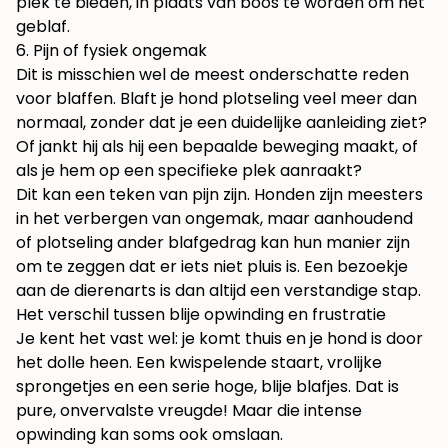
plek te bieden, in plaats van boos te worden om het
geblaf.
6. Pijn of fysiek ongemak
Dit is misschien wel de meest onderschatte reden
voor blaffen. Blaft je hond plotseling veel meer dan
normaal, zonder dat je een duidelijke aanleiding ziet?
Of jankt hij als hij een bepaalde beweging maakt, of
als je hem op een specifieke plek aanraakt?
Dit kan een teken van pijn zijn. Honden zijn meesters
in het verbergen van ongemak, maar aanhoudend
of plotseling ander blafgedrag kan hun manier zijn
om te zeggen dat er iets niet pluis is. Een bezoekje
aan de dierenarts is dan altijd een verstandige stap.
Het verschil tussen blije opwinding en frustratie
Je kent het vast wel: je komt thuis en je hond is door
het dolle heen. Een kwispelende staart, vrolijke
sprongetjes en een serie hoge, blije blafjes. Dat is
pure, onvervalste vreugde! Maar die intense
opwinding kan soms ook omslaan.