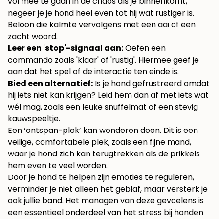
vol mee te gaan in de chaos als je binnenkomt,
negeer je je hond heel even tot hij wat rustiger is.
Beloon die kalmte vervolgens met een aai of een
zacht woord.
Leer een 'stop'-signaal aan:
Oefen een
commando zoals 'klaar' of 'rustig'. Hiermee geef je
aan dat het spel of de interactie ten einde is.
Bied een alternatief:
Is je hond gefrustreerd omdat
hij iets niet kan krijgen? Leid hem dan af met iets wat
wél mag, zoals een leuke snuffelmat of een stevig
kauwspeeltje.
Een ‘ontspan-plek’ kan wonderen doen. Dit is een
veilige, comfortabele plek, zoals een fijne mand,
waar je hond zich kan terugtrekken als de prikkels
hem even te veel worden.
Door je hond te helpen zijn emoties te reguleren,
verminder je niet alleen het geblaf, maar versterk je
ook jullie band. Het managen van deze gevoelens is
een essentieel onderdeel van het
stress bij honden