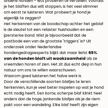
andere honden – iets proberen te vertellen. Voordat
je het blaffen dus wilt stoppen, is het veel slimmer
om eerst te luisteren. Wat probeert je hond je
eigenlijk te zeggen?
Het herkennen van de boodschap achter het geblaf
is de sleutel tot een relaxter huishouden en een
ijzersterke band. Wist je bijvoorbeeld dat de
postbode een van de grootste 'triggers' is? Uit
onderzoek onder Nederlandse
hondengedragsexperts blijkt dat maar liefst
65%
van de honden blaft uit waakzaamheid
als ze
vreemden horen of zien. Het zit dus echt diep in hun
natuur om ons te willen waarschuwen.
Waarom goed luisteren het halve werk is
Door de verschillende soorten blafjes te leren
herkennen, kun je veel beter inspelen op wat je hond
echt nodig heeft. Een korte, scherpe blaf klinkt heel
anders dan de hoge, jankende blafjes als je de riem
pakt voor een wandeling. Elke blaf heeft zijn eigen