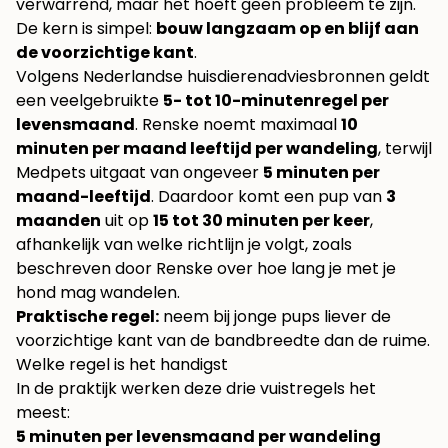
verwarrend, maar het hoeft geen probleem te zijn.
De kern is simpel:
bouw langzaam op en blijf aan
de voorzichtige kant
.
Volgens Nederlandse huisdierenadviesbronnen geldt
een veelgebruikte
5- tot 10-minutenregel per
levensmaand
. Renske noemt maximaal
10
minuten per maand leeftijd per wandeling
, terwijl
Medpets uitgaat van ongeveer
5 minuten per
maand-leeftijd
. Daardoor komt een pup van
3
maanden
uit op
15 tot 30 minuten per keer
,
afhankelijk van welke richtlijn je volgt, zoals
beschreven door
Renske over hoe lang je met je
hond mag wandelen
.
Praktische regel:
neem bij jonge pups liever de
voorzichtige kant van de bandbreedte dan de ruime.
Welke regel is het handigst
In de praktijk werken deze drie vuistregels het
meest:
5 minuten per levensmaand per wandeling