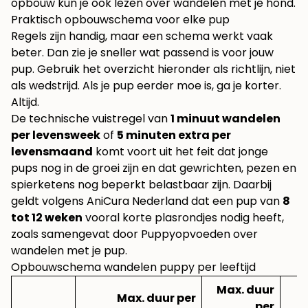
opbouw kun je ook lezen over
wandelen met je hond
.
Praktisch opbouwschema voor elke pup
Regels zijn handig, maar een schema werkt vaak
beter. Dan zie je sneller wat passend is voor jouw
pup. Gebruik het overzicht hieronder als richtlijn, niet
als wedstrijd. Als je pup eerder moe is, ga je korter.
Altijd.
De technische vuistregel van
1 minuut wandelen
per levensweek
of
5 minuten extra per
levensmaand
komt voort uit het feit dat jonge
pups nog in de groei zijn en dat gewrichten, pezen en
spierketens nog beperkt belastbaar zijn. Daarbij
geldt volgens AniCura Nederland dat een pup van
8
tot 12 weken
vooral korte plasrondjes nodig heeft,
zoals samengevat door
Puppyopvoeden over
wandelen met je pup
.
Opbouwschema wandelen puppy per leeftijd
Max. duur
Max. duur per
per