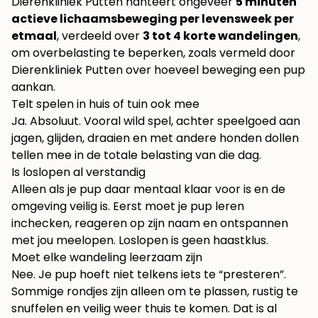
Dierenkliniek Putten hanteert ongeveer
5 minuten
actieve lichaamsbeweging per levensweek per
etmaal
, verdeeld over
3 tot 4 korte wandelingen
,
om overbelasting te beperken, zoals vermeld door
Dierenkliniek Putten over hoeveel beweging een pup
aankan
.
Telt spelen in huis of tuin ook mee
Ja. Absoluut. Vooral wild spel, achter speelgoed aan
jagen, glijden, draaien en met andere honden dollen
tellen mee in de totale belasting van die dag.
Is loslopen al verstandig
Alleen als je pup daar mentaal klaar voor is en de
omgeving veilig is. Eerst moet je pup leren
inchecken, reageren op zijn naam en ontspannen
met jou meelopen. Loslopen is geen haastklus.
Moet elke wandeling leerzaam zijn
Nee. Je pup hoeft niet telkens iets te “presteren”.
Sommige rondjes zijn alleen om te plassen, rustig te
snuffelen en veilig weer thuis te komen. Dat is al