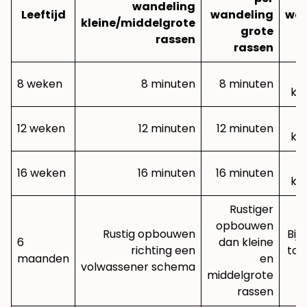
wandeling
Leeftijd
wandeling
wan
kleine/middelgrote
grote
rassen
rassen
8 weken
8 minuten
8 minuten
ko
12 weken
12 minuten
12 minuten
ko
16 weken
16 minuten
16 minuten
ko
Rustiger
opbouwen
Rustig opbouwen
Bij
6
dan kleine
richting een
tot
maanden
en
volwassener schema
middelgrote
rassen