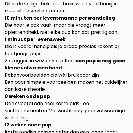
Dit is de veilige, bekende basis waar veel baasjes
mee uit de voeten kunnen.
10 minuten per levensmaand per wandeling
Die hoor je ook vaak, maar die vraagt meer
oplettendheid. Niet elke pup kan dat prettig aan.
1 minuut per levensweek
Die is vooral handig als je graag precies rekent bij
heel jonge pups.
Ze zeggen in wezen hetzelfde:
een pup is nog geen
kleine volwassen hond
.
Rekenvoorbeelden die wél bruikbaar zijn
Een paar simpele voorbeelden maken het duidelijker
dan losse theorie:
8 weken oude pup
Denk vooral aan heel korte plas- en
snuffelmomenten. Verwacht nog geen volwaardige
wandeling.
12 weken oude pup
Korte rondjes passen beter dan een lange tocht.