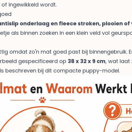
 of ingewikkeld wordt.
 goed
ntislip onderlaag en fleece stroken, plooien o
tje als binnen zoeken in een klein veld vol geursp
ig omdat zo'n mat goed past bij binnengebruik. E
rbeeld gespecificeerd op
38 x 32 x 9 cm
, wat laat
ls beschreven bij
dit compacte puppy-model
.