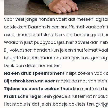
Voor veel jonge honden voelt dat meteen logisch
ontdekken. Daarom is een snuffelmat vaak zo'n fij
assortiment
snuffelmatten voor honden
goed ho
Waarom juist puppybaasjes hier zoveel aan he
Bij volwassen honden kun je een snuffelmat vaak di
bezig te houden, maar ook om gewenst gedrag
Denk aan deze momenten:
Na een druk speelmoment
helpt zoeken vaak be
Bij schrokken van voer
maakt de mat van eten 
Tijdens de eerste weken thuis
kan snuffelen h
Praktische regel:
een goede snuffelmat maakt je p
Het mooie is dat je als baasje ook iets terugkrij