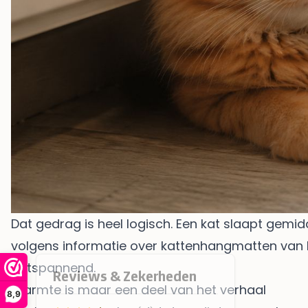
Dat gedrag is heel logisch. Een kat slaapt gemi
volgens
informatie over kattenhangmatten van 
ontspannend.
Warmte is maar een deel van het verhaal
8,9