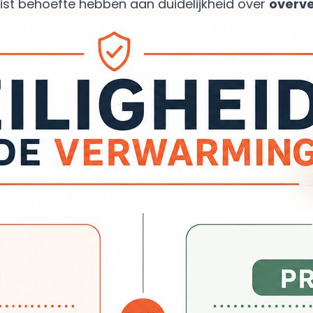
uist behoefte hebben aan duidelijkheid over
overve