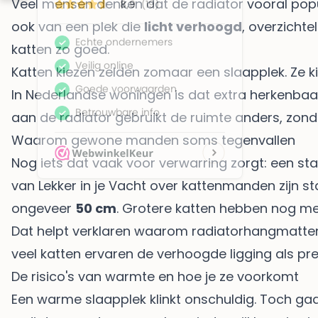
Veel mensen denken dat de radiator vooral popu
ook van een plek die
licht verhoogd
, overzicht
katten zo goed.
Katten kiezen zelden zomaar een slaapplek. Ze 
In Nederlandse woningen is dat extra herkenbaar. 
aan de radiator gebruikt de ruimte anders, zond
Waarom gewone manden soms tegenvallen
Nog iets dat vaak voor verwarring zorgt: een sta
van Lekker in je Vacht over kattenmanden
zijn s
ongeveer
50 cm
. Grotere katten hebben nog me
Dat helpt verklaren waarom radiatorhangmatte
veel katten ervaren de verhoogde ligging als prett
De risico's van warmte en hoe je ze voorkomt
Een warme slaapplek klinkt onschuldig. Toch gaat