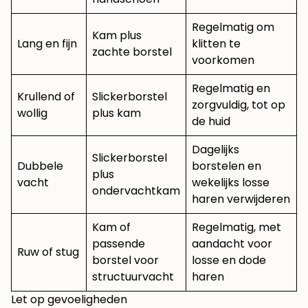
Regelmatig om
Kam plus
Lang en fijn
klitten te
zachte borstel
voorkomen
Regelmatig en
Krullend of
Slickerborstel
zorgvuldig, tot op
wollig
plus kam
de huid
Dagelijks
Slickerborstel
Dubbele
borstelen en
plus
vacht
wekelijks losse
ondervachtkam
haren verwijderen
Kam of
Regelmatig, met
passende
aandacht voor
Ruw of stug
borstel voor
losse en dode
structuurvacht
haren
Let op gevoeligheden