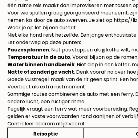
één ruime reis maakt dan improviseren met tassen op
Voor wie spullen graag georganiseerd meeneemt, zijn 
riemen los door de auto zwerven. Je ziet op
https://l
Waar je op let bij een autorit
Niet elke hond reist hetzelfde. Een jonge enthousiaste
Let onderweg op deze punten:
Pauzes plannen
. Niet pas stoppen als jij koffie wil
Temperatuur in de auto
. Vooral bij zon op de rame
Water binnen handbereik
. Niet diep in een koffer, 
Natte of zanderige vacht
. Denk vooraf na over hoe
Goede vuistregel: maak van de rit geen sprint. Een h
Veerboot als extra rustmoment
Sommige routes combineren de auto met een ferry. Dat 
andere lucht, een rustiger ritme.
Tegelijk vraagt een ferry wat meer voorbereiding. Reg
gelden er vaste voorwaarden rond aanlijnen of verblij
Controleer daarom altijd vooraf:
Reisoptie