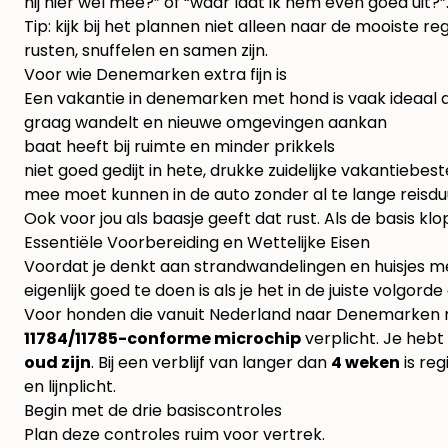
hij hier wel mee?” of “waar laat ik hem even goed uit?”
Tip: kijk bij het plannen niet alleen naar de mooiste r
rusten, snuffelen en samen zijn.
Voor wie Denemarken extra fijn is
Een vakantie in denemarken met hond is vaak ideaal al
graag wandelt en nieuwe omgevingen aankan
baat heeft bij ruimte en minder prikkels
niet goed gedijt in hete, drukke zuidelijke vakantieb
mee moet kunnen in de auto zonder al te lange reisdu
Ook voor jou als baasje geeft dat rust. Als de basis klop
Essentiële Voorbereiding en Wettelijke Eisen
Voordat je denkt aan strandwandelingen en huisjes me
eigenlijk goed te doen is als je het in de juiste volgorde
Voor honden die vanuit Nederland naar Denemarken re
11784/11785-conforme microchip
verplicht. Je heb
oud zijn
. Bij een verblijf van langer dan
4 weken
is reg
en lijnplicht.
Begin met de drie basiscontroles
Plan deze controles ruim voor vertrek.