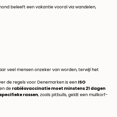
n hond beleeft een vakantie vooral via wandelen,
waar veel mensen onzeker van worden, terwijl het
ver de regels voor Denemarken
is een
ISO
 en de
rabiësvaccinatie moet minstens 21 dagen
 specifieke rassen
, zoals pitbulls, geldt een muilkorf-