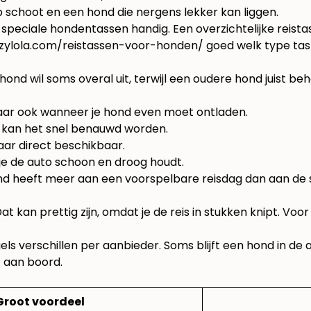
 schoot en een hond die nergens lekker kan liggen.
speciale hondentassen handig. Een overzichtelijke reist
izzylola.com/reistassen-voor-honden/
goed welk type tas 
 hond wil soms overal uit, terwijl een oudere hond juist 
t, maar ook wanneer je hond even moet ontladen.
n kan het snel benauwd worden.
maar direct beschikbaar.
 je de auto schoon en droog houdt.
ond heeft meer aan een voorspelbare reisdag dan aan de 
kan prettig zijn, omdat je de reis in stukken knipt. Voo
els verschillen per aanbieder. Soms blijft een hond in d
f aan boord.
Groot voordeel