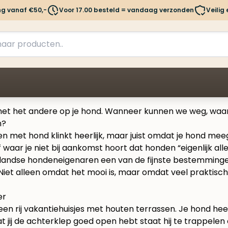
ng vanaf €50,-
Voor 17.00 besteld = vandaag verzonden
Veilig
 met het andere op je hond. Wanneer kunnen we weg, waar 
n?
met hond klinkt heerlijk, maar juist omdat je hond meegaat
f waar je niet bij aankomst hoort dat honden “eigenlijk al
ndse hondeneigenaren een van de fijnste bestemmingen is
. Niet alleen omdat het mooi is, maar omdat veel praktis
er
s een rij vakantiehuisjes met houten terrassen. Je hond heef
 jij de achterklep goed open hebt staat hij te trappele