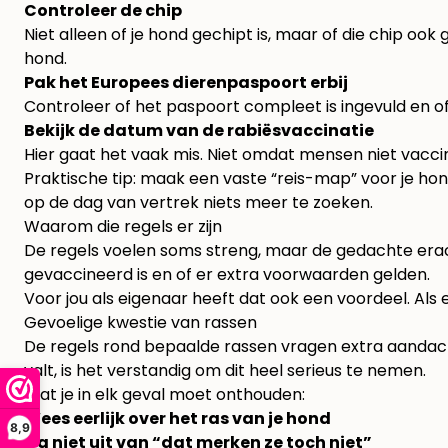
Controleer de chip
Niet alleen of je hond gechipt is, maar of die chip ook g
hond.
Pak het Europees dierenpaspoort erbij
Controleer of het paspoort compleet is ingevuld en o
Bekijk de datum van de rabiësvaccinatie
Hier gaat het vaak mis. Niet omdat mensen niet vacci
Praktische tip: maak een vaste “reis-map” voor je hon
op de dag van vertrek niets meer te zoeken.
Waarom die regels er zijn
De regels voelen soms streng, maar de gedachte erac
gevaccineerd is en of er extra voorwaarden gelden.
Voor jou als eigenaar heeft dat ook een voordeel. Als e
Gevoelige kwestie van rassen
De regels rond bepaalde rassen vragen extra aandacht. 
valt, is het verstandig om dit heel serieus te nemen.
Wat je in elk geval moet onthouden:
Wees eerlijk over het ras van je hond
8,9
Ga niet uit van “dat merken ze toch niet”