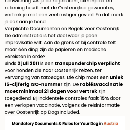
nauwkeurig. Als je de regels kent, slim inpakt en
rekening houdt met de Oostenrijkse gewoontes,
vertrek je met een veel rustiger gevoel. En dat merk
je ook aan je hond.
Verplichte Documenten en Regels voor Oostenrijk
De administratie is het deel waar je geen
improvisatie wilt. Aan de grens of bij controle telt
maar één ding: zijn de papieren en medische
vereisten in orde?
Sinds
2 juli 2011
is een
transponderchip verplicht
voor honden die naar Oostenrijk reizen, ter
vervanging van tatoeages. Die chip moet een
uniek
15-cijferig ISO-nummer
zijn. De
rabiësvaccinatie
moet minimaal 21 dagen voor vertrek
zijn
toegediend. Bij incidentele controles faalt
15%
door
een verlopen vaccinatie, volgens
de reisinformatie
over Oostenrijk op DogsIncluded
.