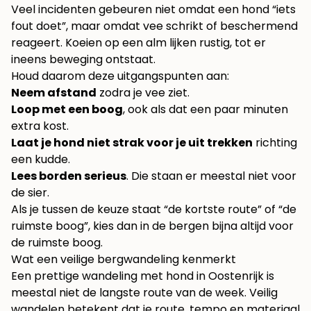
Veel incidenten gebeuren niet omdat een hond “iets
fout doet”, maar omdat vee schrikt of beschermend
reageert. Koeien op een alm lijken rustig, tot er
ineens beweging ontstaat.
Houd daarom deze uitgangspunten aan:
Neem afstand
zodra je vee ziet.
Loop met een boog
, ook als dat een paar minuten
extra kost.
Laat je hond niet strak voor je uit trekken
richting
een kudde.
Lees borden serieus
. Die staan er meestal niet voor
de sier.
Als je tussen de keuze staat “de kortste route” of “de
ruimste boog”, kies dan in de bergen bijna altijd voor
de ruimste boog.
Wat een veilige bergwandeling kenmerkt
Een prettige wandeling met hond in Oostenrijk is
meestal niet de langste route van de week. Veilig
wandelen betekent dat je route, tempo en materiaal