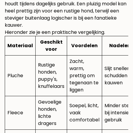
houdt tijdens dagelijks gebruik. Een pluizig model kan
heel prettig zijn voor een rustige hond, terwijl een
steviger buitenlaag logischer is bij een fanatieke
kauwer.
Hieronder zie je een praktische vergelijking.
Geschikt
Materiaal
Voordelen
Nadelen
voor
Zacht,
Rustige
warm,
Slijt sneller b
honden,
Pluche
prettig om
schudden e
puppy's,
tegenaan te
kauwen
knuffelaars
liggen
Gevoelige
Soepel, licht,
Minder ster
honden,
Fleece
vaak
bij intensief
lichte
comfortabel
gebruik
dragers