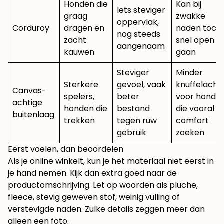
Honden die
Kan bij
Iets steviger
graag
zwakke
oppervlak,
Corduroy
dragen en
naden toch
nog steeds
zacht
snel open
aangenaam
kauwen
gaan
Steviger
Minder
Sterkere
gevoel, vaak
knuffelachti
Canvas-
spelers,
beter
voor honde
achtige
honden die
bestand
die vooral
buitenlaag
trekken
tegen ruw
comfort
gebruik
zoeken
Eerst voelen, dan beoordelen
Als je online winkelt, kun je het materiaal niet eerst in
je hand nemen. Kijk dan extra goed naar de
productomschrijving. Let op woorden als pluche,
fleece, stevig geweven stof, weinig vulling of
verstevigde naden. Zulke details zeggen meer dan
alleen een foto.