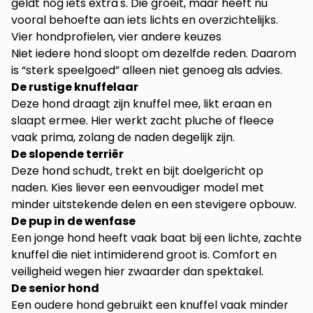
geldt nog iets extra's. Die groeit, maar heeft nu
vooral behoefte aan iets lichts en overzichtelijks.
Vier hondprofielen, vier andere keuzes
Niet iedere hond sloopt om dezelfde reden. Daarom
is “sterk speelgoed” alleen niet genoeg als advies.
De rustige knuffelaar
Deze hond draagt zijn knuffel mee, likt eraan en
slaapt ermee. Hier werkt zacht pluche of fleece
vaak prima, zolang de naden degelijk zijn.
De slopende terriër
Deze hond schudt, trekt en bijt doelgericht op
naden. Kies liever een eenvoudiger model met
minder uitstekende delen en een stevigere opbouw.
De pup in de wenfase
Een jonge hond heeft vaak baat bij een lichte, zachte
knuffel die niet intimiderend groot is. Comfort en
veiligheid wegen hier zwaarder dan spektakel.
De senior hond
Een oudere hond gebruikt een knuffel vaak minder