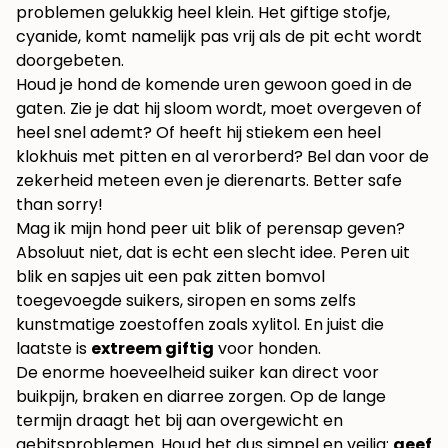
problemen gelukkig heel klein. Het giftige stofje,
cyanide, komt namelijk pas vrij als de pit echt wordt
doorgebeten.
Houd je hond de komende uren gewoon goed in de
gaten. Zie je dat hij sloom wordt, moet overgeven of
heel snel ademt? Of heeft hij stiekem een heel
klokhuis met pitten en al verorberd? Bel dan voor de
zekerheid meteen even je dierenarts. Better safe
than sorry!
Mag ik mijn hond peer uit blik of perensap geven?
Absoluut niet, dat is echt een slecht idee. Peren uit
blik en sapjes uit een pak zitten bomvol
toegevoegde suikers, siropen en soms zelfs
kunstmatige zoestoffen zoals xylitol. En juist die
laatste is
extreem giftig
voor honden.
De enorme hoeveelheid suiker kan direct voor
buikpijn, braken en diarree zorgen. Op de lange
termijn draagt het bij aan overgewicht en
gebitsproblemen. Houd het dus simpel en veilig:
geef