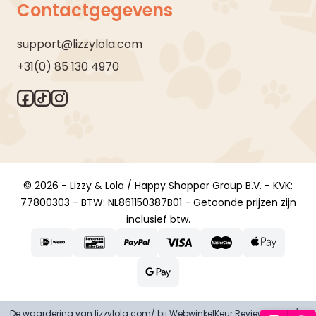
Contactgegevens
support@lizzylola.com
+31(0) 85 130 4970
© 2026 - Lizzy & Lola / Happy Shopper Group B.V. - KVK:
77800303 - BTW: NL861150387B01 - Getoonde prijzen zijn
inclusief btw.
De waardering van lizzylola.com/ bij
WebwinkelKeur Reviews
is 8.9/10