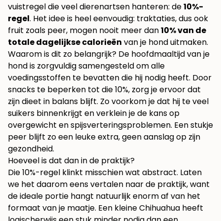
vuistregel die veel dierenartsen hanteren: de
10%-
regel
. Het idee is heel eenvoudig: traktaties, dus ook
fruit zoals peer, mogen nooit meer dan
10% van de
totale dagelijkse calorieën
van je hond uitmaken.
Waarom is dit zo belangrijk? De hoofdmaaltijd van je
hond is zorgvuldig samengesteld om alle
voedingsstoffen te bevatten die hij nodig heeft. Door
snacks te beperken tot die 10%, zorg je ervoor dat
zijn dieet in balans blijft. Zo voorkom je dat hij te veel
suikers binnenkrijgt en verklein je de kans op
overgewicht en spijsverteringsproblemen. Een stukje
peer blijft zo een leuke extra, geen aanslag op zijn
gezondheid.
Hoeveel is dat dan in de praktijk?
Die 10%-regel klinkt misschien wat abstract. Laten
we het daarom eens vertalen naar de praktijk, want
de ideale portie hangt natuurlijk enorm af van het
formaat van je maatje. Een kleine Chihuahua heeft
logischerwijs een stuk minder nodig dan een