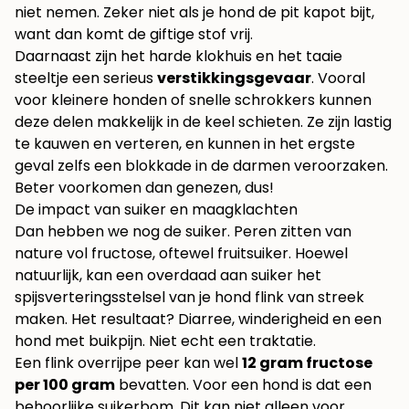
niet nemen. Zeker niet als je hond de pit kapot bijt,
want dan komt de giftige stof vrij.
Daarnaast zijn het harde klokhuis en het taaie
steeltje een serieus
verstikkingsgevaar
. Vooral
voor kleinere honden of snelle schrokkers kunnen
deze delen makkelijk in de keel schieten. Ze zijn lastig
te kauwen en verteren, en kunnen in het ergste
geval zelfs een blokkade in de darmen veroorzaken.
Beter voorkomen dan genezen, dus!
De impact van suiker en maagklachten
Dan hebben we nog de suiker. Peren zitten van
nature vol fructose, oftewel fruitsuiker. Hoewel
natuurlijk, kan een overdaad aan suiker het
spijsverteringsstelsel van je hond flink van streek
maken. Het resultaat? Diarree, winderigheid en een
hond met buikpijn. Niet echt een traktatie.
Een flink overrijpe peer kan wel
12 gram fructose
per 100 gram
bevatten. Voor een hond is dat een
behoorlijke suikerbom. Dit kan niet alleen voor