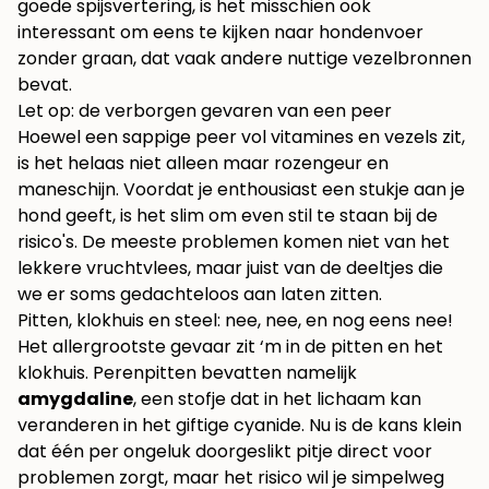
goede spijsvertering, is het misschien ook
interessant om eens te kijken naar
hondenvoer
zonder graan
, dat vaak andere nuttige vezelbronnen
bevat.
Let op: de verborgen gevaren van een peer
Hoewel een sappige peer vol vitamines en vezels zit,
is het helaas niet alleen maar rozengeur en
maneschijn. Voordat je enthousiast een stukje aan je
hond geeft, is het slim om even stil te staan bij de
risico's. De meeste problemen komen niet van het
lekkere vruchtvlees, maar juist van de deeltjes die
we er soms gedachteloos aan laten zitten.
Pitten, klokhuis en steel: nee, nee, en nog eens nee!
Het allergrootste gevaar zit ‘m in de pitten en het
klokhuis. Perenpitten bevatten namelijk
amygdaline
, een stofje dat in het lichaam kan
veranderen in het giftige cyanide. Nu is de kans klein
dat één per ongeluk doorgeslikt pitje direct voor
problemen zorgt, maar het risico wil je simpelweg