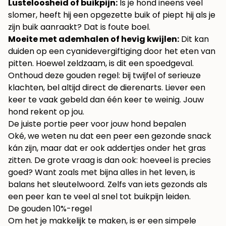
Lusteloosheid of buikpijn:
Is je hond ineens veel
slomer, heeft hij een opgezette buik of piept hij als je
zijn buik aanraakt? Dat is foute boel.
Moeite met ademhalen of hevig kwijlen:
Dit kan
duiden op een cyanidevergiftiging door het eten van
pitten. Hoewel zeldzaam, is dit een spoedgeval.
Onthoud deze gouden regel: bij twijfel of serieuze
klachten, bel altijd direct de dierenarts. Liever een
keer te vaak gebeld dan één keer te weinig. Jouw
hond rekent op jou.
De juiste portie peer voor jouw hond bepalen
Oké, we weten nu dat een peer een gezonde snack
kán zijn, maar dat er ook addertjes onder het gras
zitten. De grote vraag is dan ook: hoeveel is precies
goed? Want zoals met bijna alles in het leven, is
balans het sleutelwoord. Zelfs van iets gezonds als
een peer kan te veel al snel tot buikpijn leiden.
De gouden 10%-regel
Om het je makkelijk te maken, is er een simpele