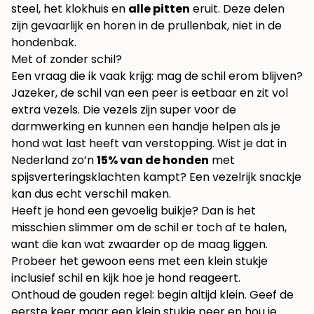
steel, het klokhuis en
alle pitten
eruit. Deze delen
zijn gevaarlijk en horen in de prullenbak, niet in de
hondenbak.
Met of zonder schil?
Een vraag die ik vaak krijg: mag de schil erom blijven?
Jazeker, de schil van een peer is eetbaar en zit vol
extra vezels. Die vezels zijn super voor de
darmwerking en kunnen een handje helpen als je
hond wat last heeft van verstopping. Wist je dat in
Nederland zo’n
15% van de honden
met
spijsverteringsklachten kampt? Een vezelrijk snackje
kan dus echt verschil maken.
Heeft je hond een gevoelig buikje? Dan is het
misschien slimmer om de schil er toch af te halen,
want die kan wat zwaarder op de maag liggen.
Probeer het gewoon eens met een klein stukje
inclusief schil en kijk hoe je hond reageert.
Onthoud de gouden regel: begin altijd klein. Geef de
eerste keer maar een klein stukje peer en hou je