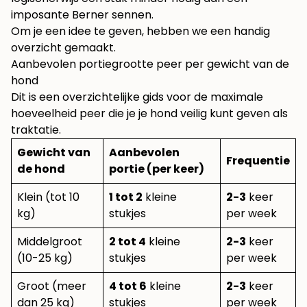
imposante Berner sennen.
Om je een idee te geven, hebben we een handig
overzicht gemaakt.
Aanbevolen portiegrootte peer per gewicht van de
hond
Dit is een overzichtelijke gids voor de maximale
hoeveelheid peer die je je hond veilig kunt geven als
traktatie.
Gewicht van
Aanbevolen
Frequentie
de hond
portie (per keer)
Klein (tot 10
1 tot 2
kleine
2-3
keer
kg)
stukjes
per week
Middelgroot
2 tot 4
kleine
2-3
keer
(10-25 kg)
stukjes
per week
Groot (meer
4 tot 6
kleine
2-3
keer
dan 25 kg)
stukjes
per week