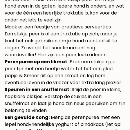
hond even in de gaten. Iedere hond is anders, en wat
voor de één een heerlijke traktatie is, kan voor de
ander net iets te veel zijn.
Maak er een feestje van: creatieve serveertips
Een stukje peer is al een traktatie op zich, maar je
kunt het ook gebruiken om je hond mentaal uit te
dagen. Zo wordt het snackmoment nog
waardevoller! Hier zijn een paar leuke ideeën:
Perenpuree op een likmat:
Prak een stukje rijpe
peer fijn met een beetje water tot het een glad
papje is. Smeer dit op een likmat en leg hem
eventueel even in de vriezer voor extra lang plezier.
Speuren in een snuffelmat:
Snijd de peer in kleine,
hapklare blokjes. Verstop de stukjes in een
snuffelmat en laat je hond zijn neus gebruiken om zijn
beloning te vinden.
Een gevulde Kong:
Meng de perenpuree met een
lepel hondvriendelijke yoghurt of pindakaas (let op: