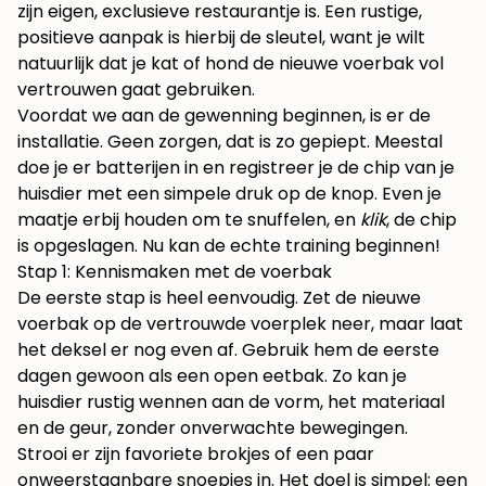
zijn eigen, exclusieve restaurantje is. Een rustige,
positieve aanpak is hierbij de sleutel, want je wilt
natuurlijk dat je kat of hond de nieuwe voerbak vol
vertrouwen gaat gebruiken.
Voordat we aan de gewenning beginnen, is er de
installatie. Geen zorgen, dat is zo gepiept. Meestal
doe je er batterijen in en registreer je de chip van je
huisdier met een simpele druk op de knop. Even je
maatje erbij houden om te snuffelen, en
klik
, de chip
is opgeslagen. Nu kan de echte training beginnen!
Stap 1: Kennismaken met de voerbak
De eerste stap is heel eenvoudig. Zet de nieuwe
voerbak op de vertrouwde voerplek neer, maar laat
het deksel er nog even af. Gebruik hem de eerste
dagen gewoon als een open eetbak. Zo kan je
huisdier rustig wennen aan de vorm, het materiaal
en de geur, zonder onverwachte bewegingen.
Strooi er zijn favoriete brokjes of een paar
onweerstaanbare snoepjes in. Het doel is simpel: een