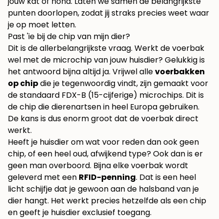
jouw kat of hond. Laten we samen de belangrijkste
punten doorlopen, zodat jij straks precies weet waar
je op moet letten.
Past 'ie bij de chip van mijn dier?
Dit is de allerbelangrijkste vraag. Werkt de voerbak
wel met de microchip van jouw huisdier? Gelukkig is
het antwoord bijna altijd ja. Vrijwel alle
voerbakken
op chip
die je tegenwoordig vindt, zijn gemaakt voor
de standaard FDX-B (15-cijferige) microchips. Dit is
de chip die dierenartsen in heel Europa gebruiken.
De kans is dus enorm groot dat de voerbak direct
werkt.
Heeft je huisdier om wat voor reden dan ook geen
chip, of een heel oud, afwijkend type? Ook dan is er
geen man overboord. Bijna elke voerbak wordt
geleverd met een
RFID-penning
. Dat is een heel
licht schijfje dat je gewoon aan de halsband van je
dier hangt. Het werkt precies hetzelfde als een chip
en geeft je huisdier exclusief toegang.