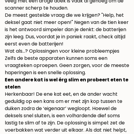
veeg met een droge doek is vaak al genoeg om de
scanner scherp te houden.
De meest gestelde vraag die we krijgen? "Help, het
deksel gaat niet meer open!" Negen van de tien keer
is het antwoord simpeler dan je denkt: de batterijen
zijn leeg. Dus, voordat je in paniek raakt, check altijd
eerst even de batterijen!
Wat als…? Oplossingen voor kleine probleempjes
Zelfs de beste apparaten kunnen soms een
vraagteken oproepen. Geen zorgen, voor de meeste
haperingen is een snelle oplossing.
Een andere kat is wel érg slim en probeert eten te
stelen
Herkenbaar! De ene kat eet, en de ander wacht
geduldig op een kans om er met zijn kop tussen te
duiken zodra de ‘eigenaar’ wegloopt. Hoewel de
deksels snel sluiten, is een volhardende dief soms
lastig te slim af te zijn. De oplossing is simpel: zet de
voerbakken wat verder uit elkaar. Als dat niet helpt,