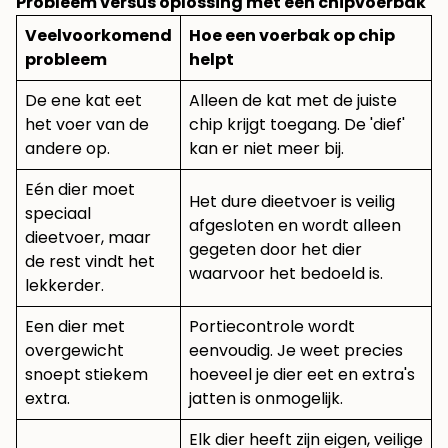
Probleem versus oplossing met een chipvoerbak
Veelvoorkomend
Hoe een voerbak op chip
probleem
helpt
De ene kat eet
Alleen de kat met de juiste
het voer van de
chip krijgt toegang. De 'dief'
andere op.
kan er niet meer bij.
Eén dier moet
Het dure dieetvoer is veilig
speciaal
afgesloten en wordt alleen
dieetvoer, maar
gegeten door het dier
de rest vindt het
waarvoor het bedoeld is.
lekkerder.
Een dier met
Portiecontrole wordt
overgewicht
eenvoudig. Je weet precies
snoept stiekem
hoeveel je dier eet en extra's
extra.
jatten is onmogelijk.
Elk dier heeft zijn eigen, veilige