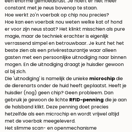
een enorme gemoedsrust. Je hoeft er niet meer
constant met je neus bovenop te staan.
Hoe werkt zo'n voerbak op chip nou precies?
Hoe kan een voerbak nou weten welke kat of hond
er voor zijn neus staat? Het klinkt misschien als pure
magie, maar de techniek erachter is eigenlijk
verrassend simpel en betrouwbaar. Je kunt het het
beste zien als een privérestaurantje waar alleen
gasten met een persoonlijke uitnodiging naar binnen
mogen. En die uitnodiging draagt je huisdier gewoon
al bij zich.
Die 'uitnodiging' is namelijk de unieke
microchip
die
de dierenarts onder de huid heeft geplaatst. Heeft je
huisdier (nog) geen chip? Geen probleem. Dan
gebruik je gewoon de lichte
RFID-penning
die je aan
de halsband klikt. Deze penning doet precies
hetzelfde als een microchip en wordt vrijwel altijd
met de voerbak meegeleverd.
Het slimme scan- en openmechanisme