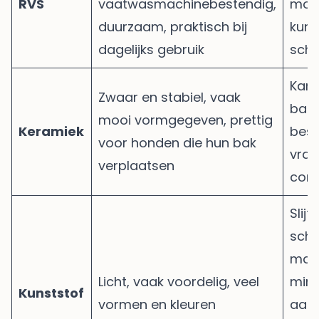
RVS
vaatwasmachinebestendig,
mod
duurzaam, praktisch bij
kun
dagelijks gebruik
schu
Kan 
Zwaar en stabiel, vaak
bars
mooi vormgegeven, prettig
Keramiek
bes
voor honden die hun bak
vrag
verplaatsen
cont
Slijt
schu
makk
Licht, vaak voordelig, veel
min
Kunststof
vormen en kleuren
aant