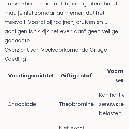
hoeveelheid, maar ook bij een grotere hond
mag je niet zomaar aannemen dat het
meevalt. Vooral bij rozijnen, druiven en ui-
achtigen is “ik kijk het even aan” geen veilige
gedachte.
Overzicht van Veelvoorkomende Giftige
Voeding
Voorna
Voedingsmiddel
Giftige stof
Gev
Kan hart en
Chocolade
Theobromine
zenuwstels
belasten
Niet exact