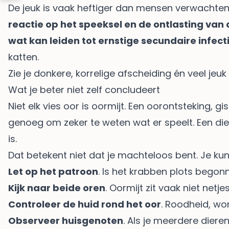
De jeuk is vaak heftiger dan mensen verwachten
reactie op het speeksel en de ontlasting van
wat kan leiden tot ernstige secundaire infec
katten
.
Zie je donkere, korrelige afscheiding én veel jeu
Wat je beter niet zelf concludeert
Niet elk vies oor is oormijt. Een oorontsteking, gi
genoeg om zeker te weten wat er speelt. Een di
is.
Dat betekent niet dat je machteloos bent. Je ku
Let op het patroon
. Is het krabben plots bego
Kijk naar beide oren
. Oormijt zit vaak niet netj
Controleer de huid rond het oor
. Roodheid, wo
Observeer huisgenoten
. Als je meerdere diere