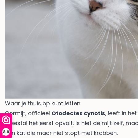
Waar je thuis op kunt letten
Oormijt, officieel
Otodectes cynotis
, leeft in h
meestal het eerst opvalt, is niet de mijt zelf, m
een kat die maar niet stopt met krabben.
8,9