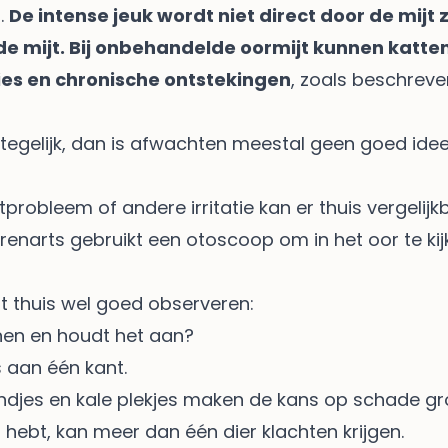
.
De intense jeuk wordt niet direct door de mijt
 de mijt. Bij onbehandelde oormijt kunnen katt
ties en chronische ontstekingen
, zoals beschrev
k tegelijk, dan is afwachten meestal geen goed idee
stprobleem of andere irritatie kan er thuis vergelijk
erenarts gebruikt een otoscoop om in het oor te k
nt thuis wel goed observeren:
nnen en houdt het aan?
es aan één kant.
ndjes en kale plekjes maken de kans op schade gro
n hebt, kan meer dan één dier klachten krijgen.