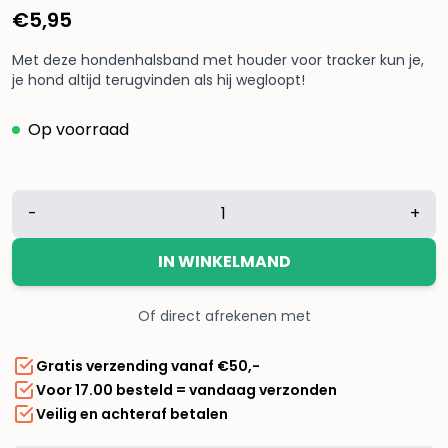
€
5,95
Met deze hondenhalsband met houder voor tracker kun je,
je hond altijd terugvinden als hij wegloopt!
Op voorraad
Hondenhalsband
-
+
nylon
zwart
IN WINKELMAND
geschikt
voor
Of direct afrekenen met
Airtag
aantal
Gratis verzending vanaf €50,-
Voor 17.00 besteld = vandaag verzonden
Veilig en achteraf betalen