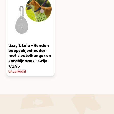
Lizzy & Lola - Honden
poepzakjeshouder
met sleutelhanger en
karabijnhaak - Grijs
€
2,95
Uitverkocht