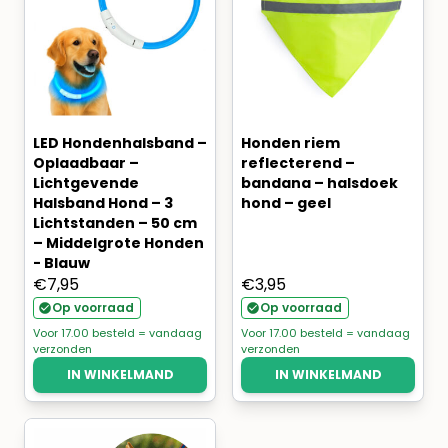
LED Hondenhalsband –
Honden riem
Oplaadbaar –
reflecterend –
Lichtgevende
bandana – halsdoek
Halsband Hond – 3
hond – geel
Lichtstanden – 50 cm
– Middelgrote Honden
- Blauw
€
7,95
€
3,95
Op voorraad
Op voorraad
Voor 17.00 besteld = vandaag
Voor 17.00 besteld = vandaag
verzonden
verzonden
IN WINKELMAND
IN WINKELMAND