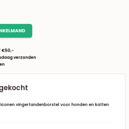
INKELMAND
f €50,-
andaag verzonden
len
gekocht
liconen vingertandenborstel voor honden en katten