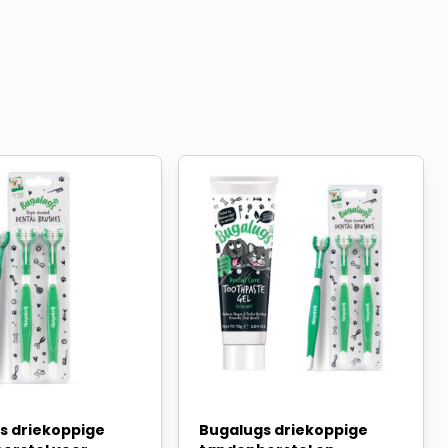
s driekoppige
Bugalugs driekoppige