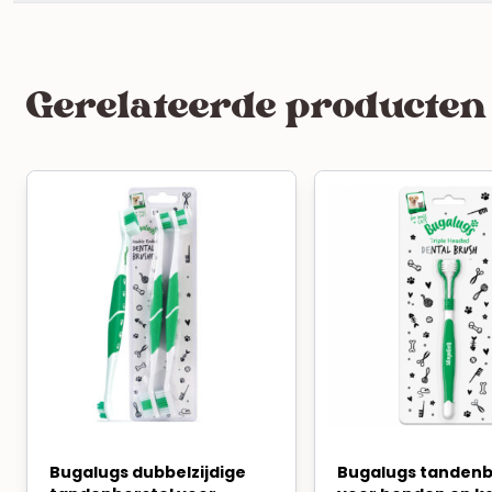
Gerelateerde producten
Bugalugs dubbelzijdige
Bugalugs tandenb