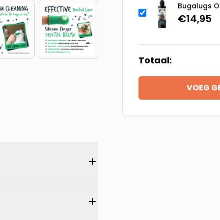
Bugalugs On
€
14,95
Totaal:
VOEG G