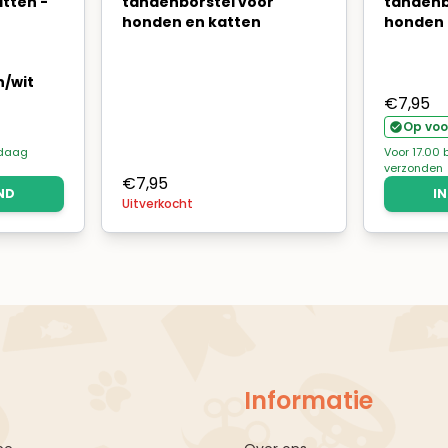
tten -
tandenborstel voor
tandenb
honden en katten
honden 
n/wit
€
7,95
Op voo
ndaag
Voor 17.00
verzonden
€
7,95
ND
I
Uitverkocht
Informatie