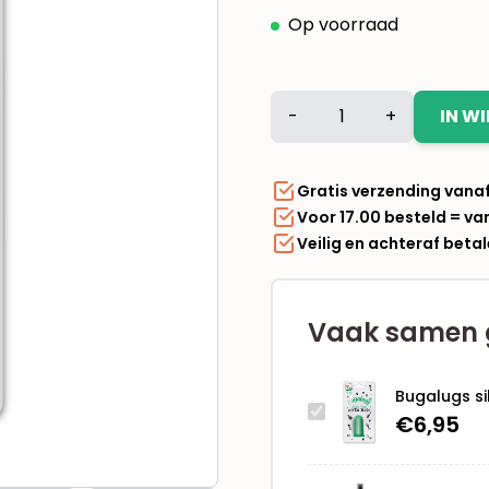
Op voorraad
Bugalugs
-
+
IN W
siliconen
vingertandenborstel
voor
Gratis verzending vana
honden
Voor 17.00 besteld = v
en
Veilig en achteraf beta
katten
aantal
Vaak samen 
Bugalugs si
€
6,95