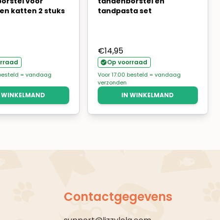
orstel voor
tandenborstel en
en katten 2 stuks
tandpasta set
€
14,95
rraad
Op voorraad
 besteld = vandaag
Voor 17.00 besteld = vandaag
verzonden
N WINKELMAND
IN WINKELMAND
Contactgegevens