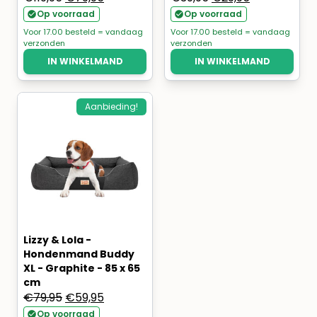
prijs
prijs
prijs
prijs
Op voorraad
Op voorraad
was:
is:
was:
is:
Voor 17.00 besteld = vandaag
Voor 17.00 besteld = vandaag
verzonden
verzonden
€119,95.
€79,95.
€39,95.
€29,95.
IN WINKELMAND
IN WINKELMAND
Aanbieding!
Lizzy & Lola -
Hondenmand Buddy
XL - Graphite - 85 x 65
cm
Oorspronkelijke
Huidige
€
79,95
€
59,95
prijs
prijs
Op voorraad