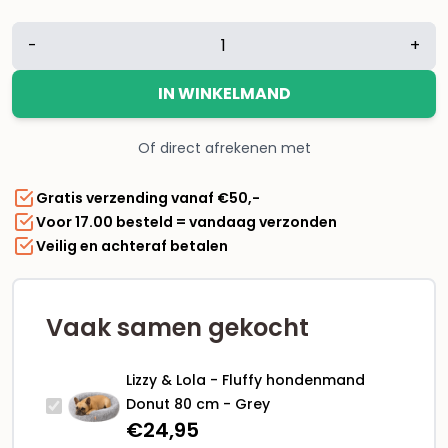
Lizzy
-
+
&
Lola
IN WINKELMAND
-
Fluffy
Of direct afrekenen met
hondenmand
Donut
Gratis verzending vanaf €50,-
80
Voor 17.00 besteld = vandaag verzonden
cm
Veilig en achteraf betalen
-
Grey
aantal
Vaak samen gekocht
Lizzy & Lola - Fluffy hondenmand
Donut 80 cm - Grey
€
24,95