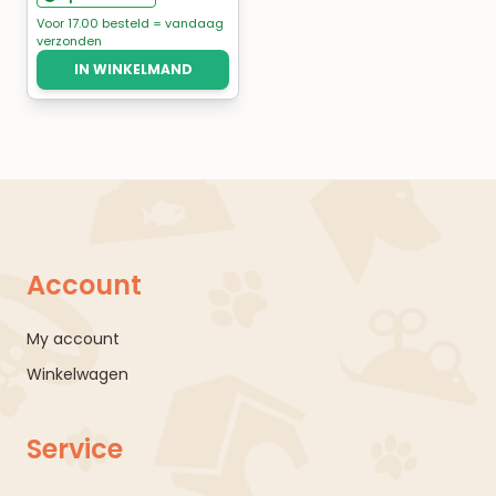
was:
is:
Voor 17.00 besteld = vandaag
verzonden
€79,95.
€59,95.
IN WINKELMAND
Account
My account
Winkelwagen
Service