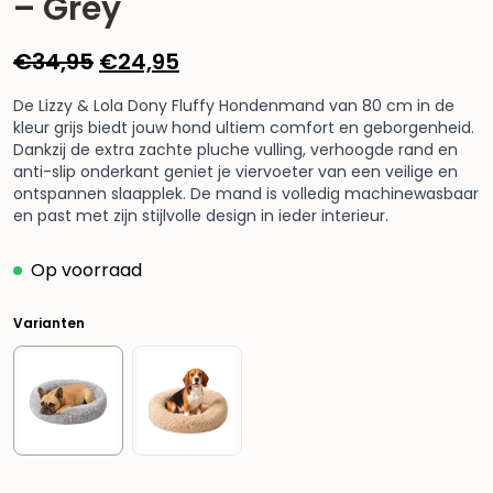
– Grey
Oorspronkelijke
Huidige
€
34,95
€
24,95
prijs
prijs
De Lizzy & Lola Dony Fluffy Hondenmand van 80 cm in de
was:
is:
kleur grijs biedt jouw hond ultiem comfort en geborgenheid.
€34,95.
€24,95.
Dankzij de extra zachte pluche vulling, verhoogde rand en
anti-slip onderkant geniet je viervoeter van een veilige en
ontspannen slaapplek. De mand is volledig machinewasbaar
en past met zijn stijlvolle design in ieder interieur.
Op voorraad
Varianten