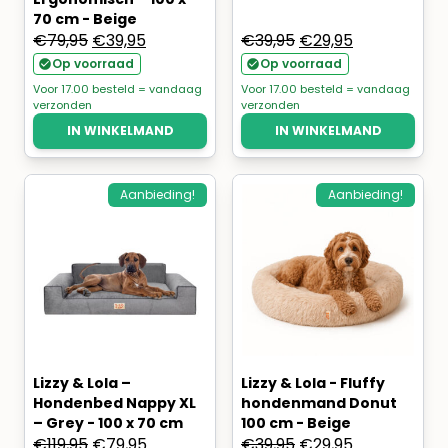
70 cm - Beige
Oorspronkelijke
Huidige
Oorspronkelijke
Huidige
€
79,95
€
39,95
€
39,95
€
29,95
prijs
prijs
prijs
prijs
Op voorraad
Op voorraad
was:
is:
was:
is:
Voor 17.00 besteld = vandaag
Voor 17.00 besteld = vandaag
verzonden
verzonden
€79,95.
€39,95.
€39,95.
€29,95.
IN WINKELMAND
IN WINKELMAND
Aanbieding!
Aanbieding!
Lizzy & Lola –
Lizzy & Lola - Fluffy
Hondenbed Nappy XL
hondenmand Donut
– Grey - 100 x 70 cm
100 cm - Beige
Oorspronkelijke
Huidige
Oorspronkelijke
Huidige
€
119,95
€
79,95
€
39,95
€
29,95