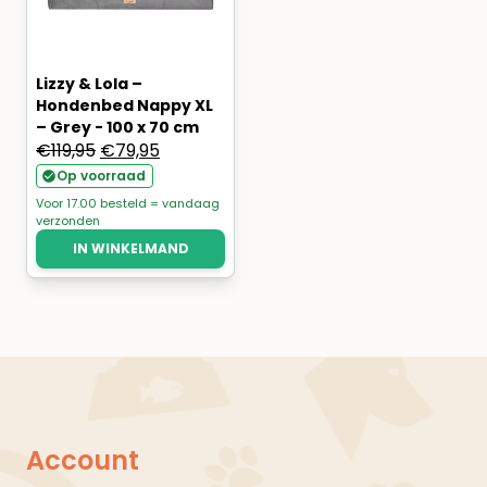
Lizzy & Lola –
Hondenbed Nappy XL
– Grey - 100 x 70 cm
Oorspronkelijke
Huidige
€
119,95
€
79,95
prijs
prijs
Op voorraad
was:
is:
Voor 17.00 besteld = vandaag
verzonden
€119,95.
€79,95.
IN WINKELMAND
Account