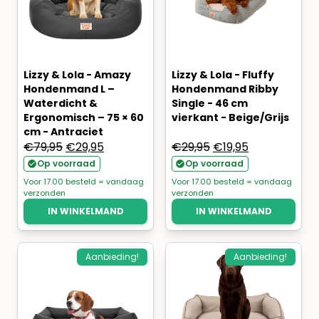
Lizzy & Lola - Amazy
Lizzy & Lola - Fluffy
Hondenmand L –
Hondenmand Ribby
Waterdicht &
Single - 46 cm
Ergonomisch – 75 × 60
vierkant - Beige/Grijs
cm - Antraciet
Oorspronkelijke
Huidige
Oorspronkelijke
Huidige
€
79,95
€
29,95
€
29,95
€
19,95
prijs
prijs
prijs
prijs
Op voorraad
Op voorraad
was:
is:
was:
is:
Voor 17.00 besteld = vandaag
Voor 17.00 besteld = vandaag
verzonden
verzonden
€79,95.
€29,95.
€29,95.
€19,95.
IN WINKELMAND
IN WINKELMAND
Aanbieding!
Aanbieding!