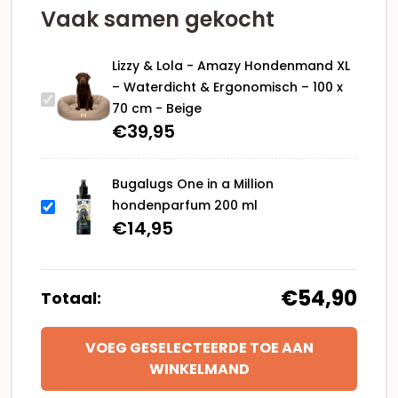
100
Vaak samen gekocht
x
70
Lizzy & Lola - Amazy Hondenmand XL
cm
– Waterdicht & Ergonomisch – 100 x
-
70 cm - Beige
Beige
€
39,95
aantal
Bugalugs One in a Million
hondenparfum 200 ml
€
14,95
€54,90
Totaal:
VOEG GESELECTEERDE TOE AAN
WINKELMAND