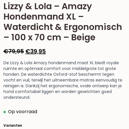
Lizzy & Lola – Amazy
Hondenmand XL –
Waterdicht & Ergonomisch
– 100 x 70 cm – Beige
Oorspronkelijke
Huidige
€
79,95
€
39,95
prijs
prijs
De Lizzy & Lola Amazy hondenmand maat XL biedt royale
was:
is:
ruimte en optimaal comfort voor middelgrote tot grote
€79,95.
€39,95.
honden. De waterdichte Oxford-stof beschermt tegen
vocht en vuil, terwijl het uitneembare matras eenvoudig te
reinigen is. Dankzij het ergonomische, ovale ontwerp kan je
hond comfortabel liggen en worden gewrichten goed
ondersteund.
Op voorraad
Varianten