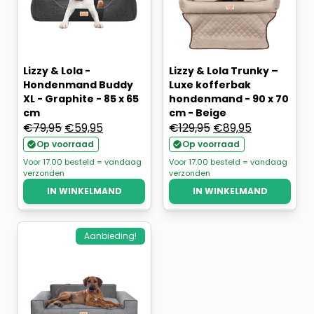
Lizzy & Lola -
Lizzy & Lola Trunky –
Hondenmand Buddy
Luxe kofferbak
XL - Graphite - 85 x 65
hondenmand - 90 x 70
cm
cm - Beige
Oorspronkelijke
Huidige
Oorspronkelijke
Huidige
€
79,95
€
59,95
€
129,95
€
89,95
prijs
prijs
prijs
prijs
Op voorraad
Op voorraad
was:
is:
was:
is:
Voor 17.00 besteld = vandaag
Voor 17.00 besteld = vandaag
verzonden
verzonden
€79,95.
€59,95.
€129,95.
€89,95.
IN WINKELMAND
IN WINKELMAND
Aanbieding!