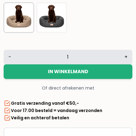
Lizzy
-
+
&
Lola
IN WINKELMAND
-
Amazy
Of direct afrekenen met
Hondenmand
XL
Gratis verzending vanaf €50,-
–
Voor 17.00 besteld = vandaag verzonden
Waterdicht
Veilig en achteraf betalen
&
Ergonomisch
–