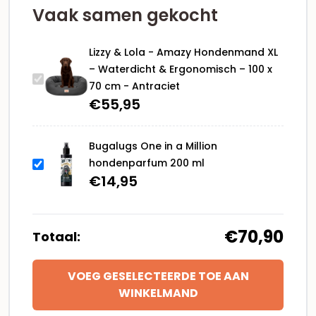
100
Vaak samen gekocht
x
70
Lizzy & Lola - Amazy Hondenmand XL
cm
– Waterdicht & Ergonomisch – 100 x
-
70 cm - Antraciet
Antraciet
€
55,95
aantal
Bugalugs One in a Million
hondenparfum 200 ml
€
14,95
€70,90
Totaal:
VOEG GESELECTEERDE TOE AAN
WINKELMAND