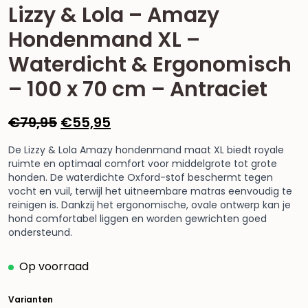
Lizzy & Lola – Amazy
Hondenmand XL –
Waterdicht & Ergonomisch
– 100 x 70 cm – Antraciet
Oorspronkelijke
Huidige
€
79,95
€
55,95
prijs
prijs
De Lizzy & Lola Amazy hondenmand maat XL biedt royale
was:
is:
ruimte en optimaal comfort voor middelgrote tot grote
€79,95.
€55,95.
honden. De waterdichte Oxford-stof beschermt tegen
vocht en vuil, terwijl het uitneembare matras eenvoudig te
reinigen is. Dankzij het ergonomische, ovale ontwerp kan je
hond comfortabel liggen en worden gewrichten goed
ondersteund.
Op voorraad
Varianten