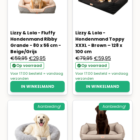
Lizzy & Lola - Fluffy
Lizzy & Lola -
Hondenmand Ribby
Hondenmand Toppy
Grande - 80 x 56 cm -
XXXL - Brown – 128 x
Beige/Grijs
100 cm
Oorspronkelijke
Huidige
Oorspronkelijke
Huidige
€
59,95
€
29,95
€
79,95
€
59,95
prijs
prijs
prijs
prijs
Op voorraad
Op voorraad
was:
is:
was:
is:
Voor 17.00 besteld = vandaag
Voor 17.00 besteld = vandaag
verzonden
verzonden
€59,95.
€29,95.
€79,95.
€59,95.
IN WINKELMAND
IN WINKELMAND
Aanbieding!
Aanbieding!