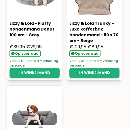
Lizzy & Lola - Fluffy
Lizzy & Lola Trunky –
hondenmand Donut
Luxe kofferbak
100 cm - Grey
hondenmand - 90 x 70
cm - Beige
Oorspronkelijke
Huidige
Oorspronkelijke
Huidige
€
39,95
€
29,95
€
129,95
€
89,95
prijs
prijs
prijs
prijs
Op voorraad
Op voorraad
was:
is:
was:
is:
Voor 17.00 besteld = vandaag
Voor 17.00 besteld = vandaag
verzonden
verzonden
€39,95.
€29,95.
€129,95.
€89,95.
IN WINKELMAND
IN WINKELMAND