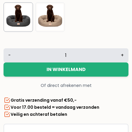
Lizzy
-
+
&
Lola
IN WINKELMAND
-
Amazy
Of direct afrekenen met
Hondenmand
XL
Gratis verzending vanaf €50,-
–
Voor 17.00 besteld = vandaag verzonden
Waterdicht
Veilig en achteraf betalen
&
Ergonomisch
–