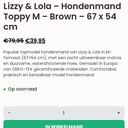
Lizzy & Lola – Hondenmand
Toppy M – Brown – 67 x 54
cm
Oorspronkelijke
Huidige
€
79,95
€
39,95
prijs
prijs
Populair topmodel hondenmand van Lizzy & Lola in M-
was:
is:
formaat (67×54 cm), met een zacht uitneembaar matras
€79,95.
€39,95.
en duurzame, waterafstotende hoes. Gemaakt in Europa
van OEKO-TEX gecertificeerde materialen. Comfortabel,
praktisch en betaalbaar model hondenmand.
Op voorraad
Lizzy
-
+
&
Lola
IN WINKELMAND