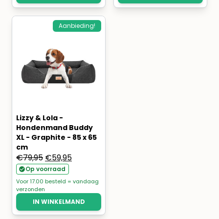
Aanbieding!
Lizzy & Lola -
Hondenmand Buddy
XL - Graphite - 85 x 65
cm
Oorspronkelijke
Huidige
€
79,95
€
59,95
prijs
prijs
Op voorraad
was:
is:
Voor 17.00 besteld = vandaag
verzonden
€79,95.
€59,95.
IN WINKELMAND