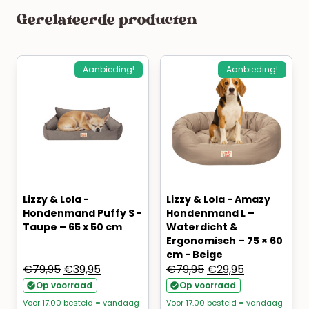
Gerelateerde producten
Aanbieding!
Aanbieding!
Lizzy & Lola -
Lizzy & Lola - Amazy
Hondenmand Puffy S -
Hondenmand L –
Taupe – 65 x 50 cm
Waterdicht &
Ergonomisch – 75 × 60
cm - Beige
Oorspronkelijke
Huidige
Oorspronkelijke
Huidige
€
79,95
€
39,95
€
79,95
€
29,95
prijs
prijs
prijs
prijs
Op voorraad
Op voorraad
was:
is:
was:
is:
Voor 17.00 besteld = vandaag
Voor 17.00 besteld = vandaag