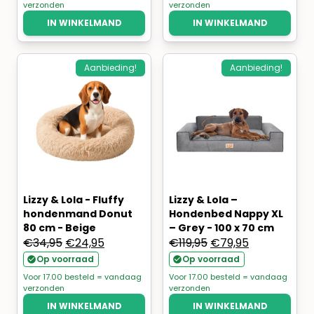
verzonden
verzonden
€79,95.
€39,95.
€79,95.
€29,95.
IN WINKELMAND
IN WINKELMAND
Aanbieding!
Aanbieding!
Lizzy & Lola - Fluffy
Lizzy & Lola –
hondenmand Donut
Hondenbed Nappy XL
80 cm - Beige
– Grey - 100 x 70 cm
Oorspronkelijke
Huidige
Oorspronkelijke
Huidige
€
34,95
€
24,95
€
119,95
€
79,95
prijs
prijs
prijs
prijs
Op voorraad
Op voorraad
was:
is:
was:
is:
Voor 17.00 besteld = vandaag
Voor 17.00 besteld = vandaag
verzonden
verzonden
€34,95.
€24,95.
€119,95.
€79,95.
IN WINKELMAND
IN WINKELMAND