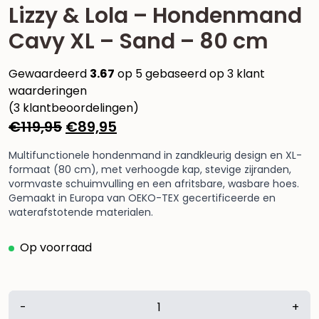
Lizzy & Lola – Hondenmand
Cavy XL – Sand – 80 cm
Gewaardeerd
3.67
op 5 gebaseerd op
3
klant
waarderingen
(
3
klantbeoordelingen)
Oorspronkelijke
Huidige
€
119,95
€
89,95
prijs
prijs
Multifunctionele hondenmand in zandkleurig design en XL-
was:
is:
formaat (80 cm), met verhoogde kap, stevige zijranden,
€119,95.
€89,95.
vormvaste schuimvulling en een afritsbare, wasbare hoes.
Gemaakt in Europa van OEKO-TEX gecertificeerde en
waterafstotende materialen.
Op voorraad
Lizzy
-
+
&