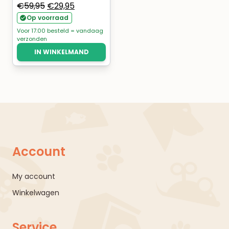
Oorspronkelijke
Huidige
€
59,95
€
29,95
prijs
prijs
Op voorraad
was:
is:
Voor 17.00 besteld = vandaag
verzonden
€59,95.
€29,95.
IN WINKELMAND
Account
My account
Winkelwagen
Service