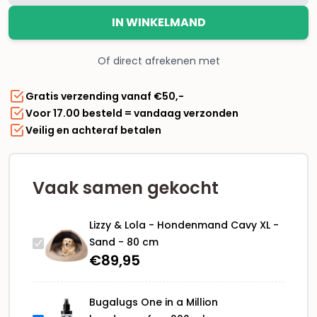
Lola
IN WINKELMAND
-
Hondenmand
Of direct afrekenen met
Cavy
XL
Gratis verzending vanaf €50,-
-
Voor 17.00 besteld = vandaag verzonden
Sand
Veilig en achteraf betalen
-
80
cm
aantal
Vaak samen gekocht
Lizzy & Lola - Hondenmand Cavy XL -
Sand - 80 cm
€
89,95
Bugalugs One in a Million