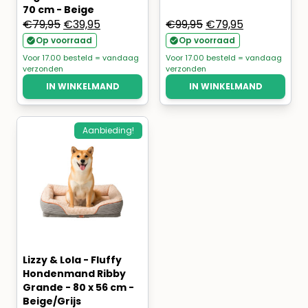
70 cm - Beige
Oorspronkelijke
Huidige
Oorspronkelijke
Huidige
€
79,95
€
39,95
€
99,95
€
79,95
prijs
prijs
prijs
prijs
Op voorraad
Op voorraad
was:
is:
was:
is:
Voor 17.00 besteld = vandaag
Voor 17.00 besteld = vandaag
verzonden
verzonden
€79,95.
€39,95.
€99,95.
€79,95.
IN WINKELMAND
IN WINKELMAND
Aanbieding!
Lizzy & Lola - Fluffy
Hondenmand Ribby
Grande - 80 x 56 cm -
Beige/Grijs