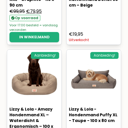
90 cm
cm – Beige
Oorspronkelijke
Huidige
€
99,95
€
79,95
prijs
prijs
Op voorraad
was:
is:
Voor 17.00 besteld = vandaag
verzonden
€99,95.
€79,95.
€
19,95
IN WINKELMAND
Uitverkocht
Aanbieding!
Aanbieding!
Lizzy & Lola - Amazy
Lizzy & Lola -
Hondenmand XL –
Hondenmand Puffy XL
Waterdicht &
- Taupe - 100 x 80 cm
Ergonomisch – 100 x