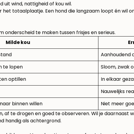
d uit wind, nattigheid of kou wil.
ar het totaalplaatje. Een hond die langzaam loopt én wil
om onderscheid te maken tussen frisjes en serieus.
Milde kou
Er
lstand
Aanhoudend 
m te lopen
Sloom, zwak of
ten optillen
In elkaar gezak
Nauwelijks re
l naar binnen willen
Niet meer go
ngen, af te drogen en goed te observeren. Wil je daarnaas
nd
handig als achtergrond.