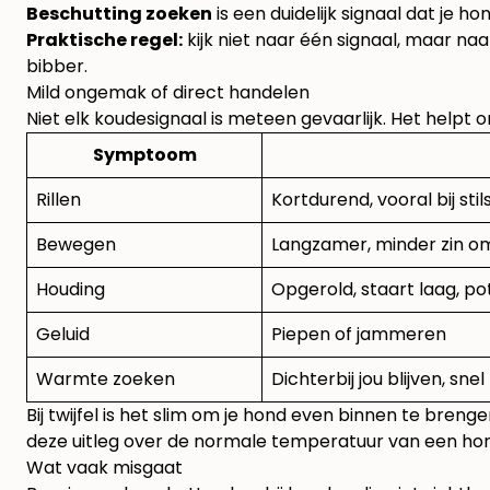
Beschutting zoeken
is een duidelijk signaal dat je hon
Praktische regel:
kijk niet naar één signaal, maar na
bibber.
Mild ongemak of direct handelen
Niet elk koudesignaal is meteen gevaarlijk. Het helpt 
Symptoom
Rillen
Kortdurend, vooral bij sti
Bewegen
Langzamer, minder zin o
Houding
Opgerold, staart laag, po
Geluid
Piepen of jammeren
Warmte zoeken
Dichterbij jou blijven, sne
Bij twijfel is het slim om je hond even binnen te bre
deze uitleg over de
normale temperatuur van een ho
Wat vaak misgaat