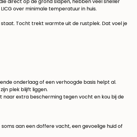
die direct op de grond slapen, hebben veel sneller
s
LICG over minimale temperatuur in huis
.
staat. Tocht trekt warmte uit de rustplek. Dat voel je
erende onderlaag of een verhoogde basis helpt al.
n plek blijft liggen.
kt naar extra bescherming tegen vocht en kou bij de
je soms aan een doffere vacht, een gevoelige huid of