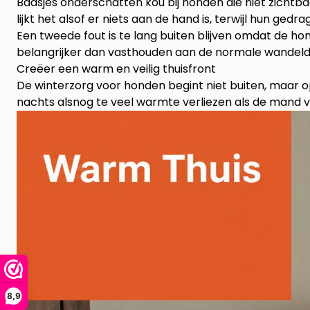
Baasjes onderschatten kou bij honden die niet zichtb
lijkt het alsof er niets aan de hand is, terwijl hun gedra
Een tweede fout is te lang buiten blijven omdat de hon
belangrijker dan vasthouden aan de normale wandeld
Creëer een warm en veilig thuisfront
De winterzorg voor honden begint niet buiten, maar o
nachts alsnog te veel warmte verliezen als de mand ve
8,9