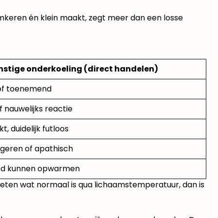
 omkeren én klein maakt, zegt meer dan een losse
nstige onderkoeling (direct handelen)
of toenemend
 nauwelijks reactie
t, duidelijk futloos
ageren of apathisch
ed kunnen opwarmen
t weten wat normaal is qua lichaamstemperatuur, dan is