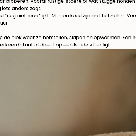
aar bibberen. Vooral rustige, stoere of wat stugge honde
g iets anders zegt.
d “nog niet moe” lijkt. Moe en koud zijn niet hetzelfde. V
uur.
p de plek waar ze herstellen, slapen en opwarmen. Een h
rkeerd staat of direct op een koude vloer ligt.