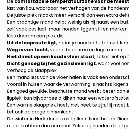
De
comfortabele temperatuurzone voor de meeste 
last van kou, waardoor het verhogen van de hondenm
De juiste plek maakt meer verschil dan een extra dek
Een prachtige mand helpt weinig als hij naast een buit
zelf vaak pas laat, maar honden liggen stil en merken 
Kies daarom een plek die:
Uit de looproute ligt
, zodat je hond echt tot rust kom
Weg is van tocht
, vooral bij deuren en lage ramen.
Niet direct op een koude vloer staat
, zeker niet op 
Dicht genoeg bij het gezinsleven ligt
, want veel hon
Verhoog de slaapplek
Een mand iets van de vloer halen is vaak een onderscha
Vooral in huizen waar de verwarming ’s nachts lager sta
Een goed gevulde, beschutte mand werkt beter dan een
ligplek, kan bijvoorbeeld kijken naar een
waterafstot
Een warme slaapplek hoeft niet heet te zijn. Hij moet b
Let ook op droge binnenlucht
De winter in Nederland is niet alleen koud buiten. Bin
meer krabben dan normaal. Zeker bij honden die al ge