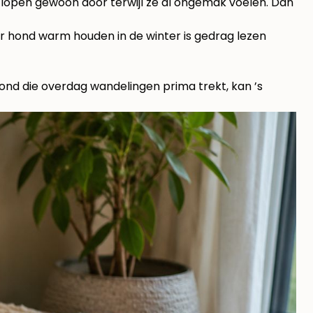
n lopen gewoon door terwijl ze al ongemak voelen. Dan
oor hond warm houden in de winter is gedrag lezen
ond die overdag wandelingen prima trekt, kan ’s