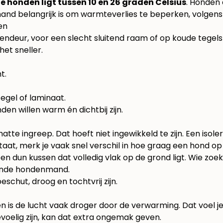
honden ligt tussen 10 en 26 graden Celsius
. Honden 
and belangrijk is om warmteverlies te beperken, volgen
en
endeur, voor een slecht sluitend raam of op koude tegels 
het sneller.
t.
tegel of laminaat.
den willen warm én dichtbij zijn.
tte ingreep. Dat hoeft niet ingewikkeld te zijn. Een isol
at, merk je vaak snel verschil in hoe graag een hond op zij
 dun kussen dat volledig vlak op de grond ligt. Wie zoe
ende hondenmand
.
eschut, droog en tochtvrij zijn.
nen is de lucht vaak droger door de verwarming. Dat voel 
voelig zijn, kan dat extra ongemak geven.