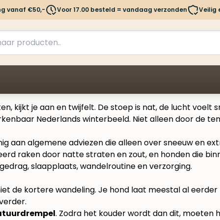
ng vanaf €50,-
Voor 17.00 besteld = vandaag verzonden
Veilig
, kijkt je aan en twijfelt. De stoep is nat, de lucht voelt
rkenbaar Nederlands winterbeeld. Niet alleen door de tem
nig aan algemene adviezen die alleen over sneeuw en extr
rriteerd raken door natte straten en zout, en honden die 
 gedrag, slaapplaats, wandelroutine en verzorging.
iet de kortere wandeling. Je hond laat meestal al eerder z
 verder.
ratuurdrempel
. Zodra het kouder wordt dan dit, moeten 