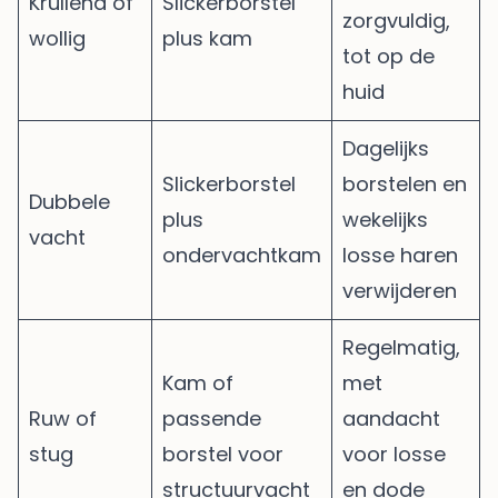
Krullend of
Slickerborstel
zorgvuldig,
wollig
plus kam
tot op de
huid
Dagelijks
Slickerborstel
borstelen en
Dubbele
plus
wekelijks
vacht
ondervachtkam
losse haren
verwijderen
Regelmatig,
Kam of
met
Ruw of
passende
aandacht
stug
borstel voor
voor losse
structuurvacht
en dode