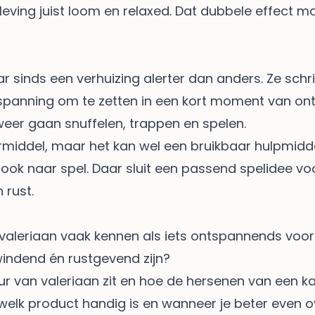
leving juist loom en relaxed. Dat dubbele effect m
aar sinds een verhuizing alerter dan anders. Ze schri
anning om te zetten in een kort moment van ontlad
weer gaan snuffelen, trappen en spelen.
iddel, maar het kan wel een bruikbaar hulpmiddel z
ook naar spel. Daar sluit
een passend spelidee voo
 rust.
aleriaan vaak kennen als iets ontspannends voor m
pwindend én rustgevend zijn?
ur van valeriaan zit en hoe de hersenen van een ka
 welk product handig is en wanneer je beter even o