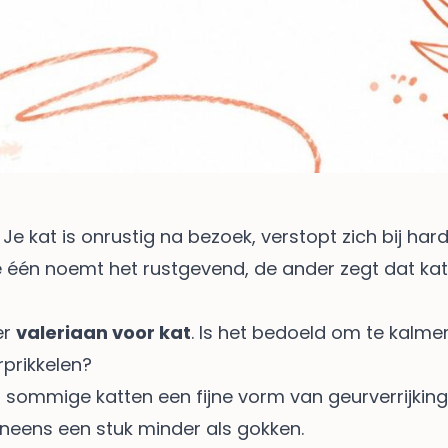
kat is onrustig na bezoek, verstopt zich bij harde ge
 De één noemt het rustgevend, de ander zegt dat kat
er
valeriaan voor kat
. Is het bedoeld om te kalmer
rprikkelen?
 sommige katten een fijne vorm van geurverrijking z
t ineens een stuk minder als gokken.