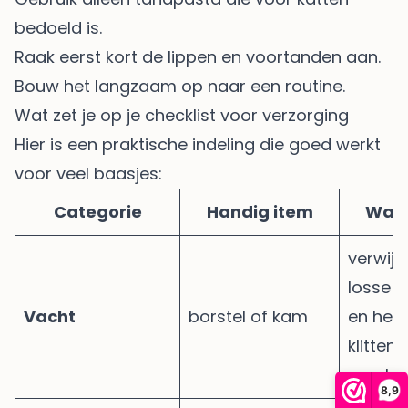
bedoeld is.
Raak eerst kort de lippen en voortanden aan.
Bouw het langzaam op naar een routine.
Wat zet je op je checklist voor verzorging
Hier is een praktische indeling die goed werkt
voor veel baasjes:
Categorie
Handig item
Waa
verwijd
losse 
Vacht
borstel of kam
en help
klitten
voork
8,9