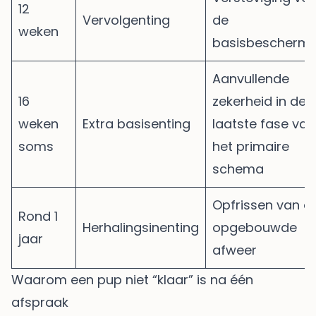
12
Vervolgenting
de
weken
basisbeschermi
Aanvullende
16
zekerheid in de
weken
Extra basisenting
laatste fase van
soms
het primaire
schema
Opfrissen van d
Rond 1
Herhalingsinenting
opgebouwde
jaar
afweer
Waarom een pup niet “klaar” is na één
afspraak