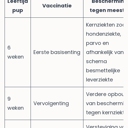
Leeftijd
Bescherming
Vaccinatie
pup
tegen meesta
Kernziekten zoal
hondenziekte,
parvo en
6
Eerste basisenting
afhankelijk van 
weken
schema
besmettelijke
leverziekte
Verdere opbou
9
Vervolgenting
van beschermin
weken
tegen kernziekt
Versteviging va