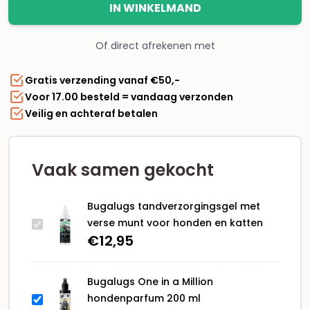
IN WINKELMAND
verse
munt
Of direct afrekenen met
voor
honden
Gratis verzending vanaf €50,-
en
Voor 17.00 besteld = vandaag verzonden
katten
Veilig en achteraf betalen
aantal
Vaak samen gekocht
Bugalugs tandverzorgingsgel met
verse munt voor honden en katten
€
12,95
Bugalugs One in a Million
hondenparfum 200 ml