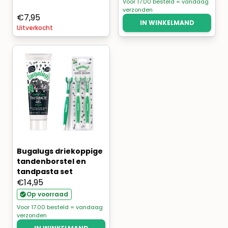
Voor 17.00 besteld = vandaag
verzonden
€
7,95
IN WINKELMAND
Uitverkocht
Bugalugs driekoppige
tandenborstel en
tandpasta set
€
14,95
Op voorraad
Voor 17.00 besteld = vandaag
verzonden