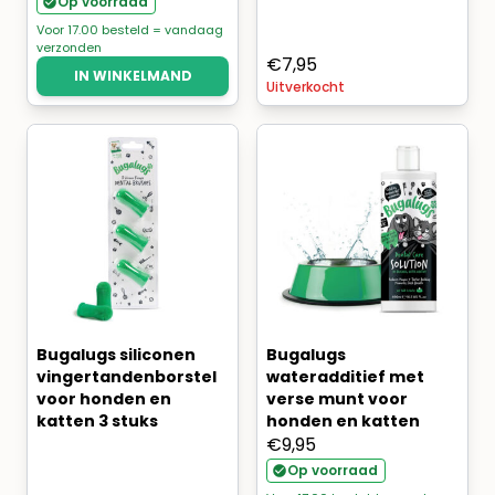
Op voorraad
Voor 17.00 besteld = vandaag
verzonden
€
7,95
IN WINKELMAND
Uitverkocht
Bugalugs siliconen
Bugalugs
vingertandenborstel
wateradditief met
voor honden en
verse munt voor
katten 3 stuks
honden en katten
€
9,95
Op voorraad